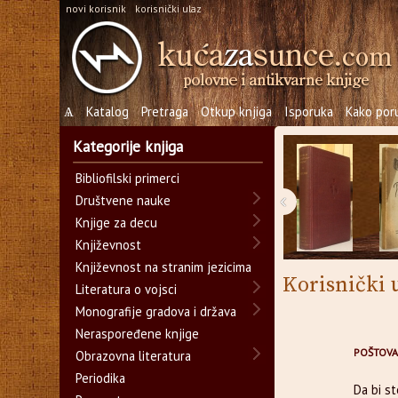
novi korisnik
korisnički ulaz
Ѧ
Katalog
Pretraga
Otkup knjiga
Isporuka
Kako poru
Kategorije knjiga
Bibliofilski primerci
‹
Društvene nauke
Knjige za decu
Književnost
Književnost na stranim jezicima
Korisnički 
Literatura o vojsci
Monografije gradova i država
Neraspoređene knjige
POŠTOVA
Obrazovna literatura
Periodika
Da bi s