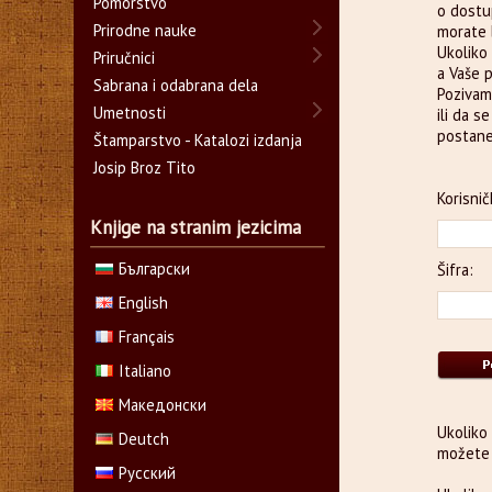
Pomorstvo
o dostu
Prirodne nauke
morate b
Ukoliko 
Priručnici
a Vaše 
Sabrana i odabrana dela
Pozivam
Umetnosti
ili da s
postane
Štamparstvo - Katalozi izdanja
Josip Broz Tito
Korisnič
Knjige na stranim jezicima
Български
Šifra:
English
Français
Italiano
Македонски
Ukoliko
Deutch
možete 
Русский