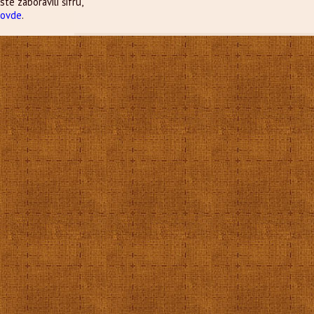
ste zaboravili šifru,
e
ovde
.