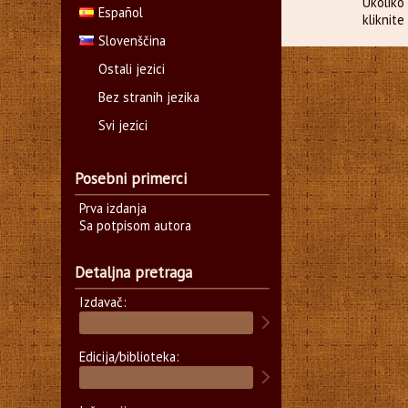
Ukoliko 
Español
kliknit
Slovenščina
Ostali jezici
Bez stranih jezika
Svi jezici
Posebni primerci
Prva izdanja
Sa potpisom autora
Detaljna pretraga
Izdavač:
Edicija/biblioteka: