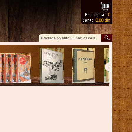
Br. artikala:
0
Cena:
0,00 din
›