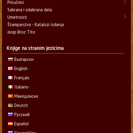
Priručnici
Sabrana i odabrana dela
Umetnosti
Štamparstvo - Katalozi izdanja
Josip Broz Tito
Knjige na stranim jezicima
Български
English
Français
Italiano
Македонски
Deutch
Русский
Español
Slovenščina