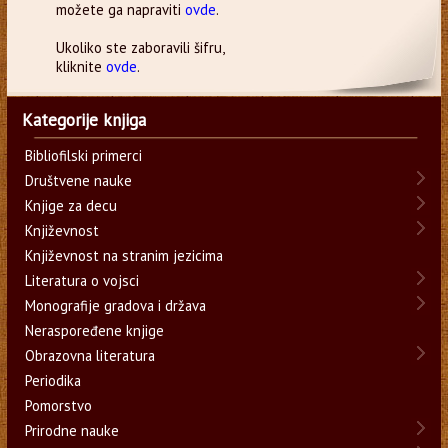
možete ga napraviti
ovde
.
Ukoliko ste zaboravili šifru,
kliknite
ovde
.
Kategorije knjiga
Bibliofilski primerci
Društvene nauke
Knjige za decu
Književnost
Književnost na stranim jezicima
Literatura o vojsci
Monografije gradova i država
Neraspoređene knjige
Obrazovna literatura
Periodika
Pomorstvo
Prirodne nauke