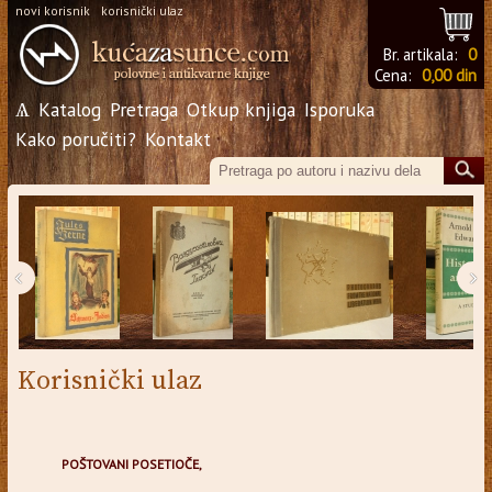
novi korisnik
korisnički ulaz
Br. artikala:
0
Cena:
0,00 din
Ѧ
Katalog
Pretraga
Otkup knjiga
Isporuka
Kako poručiti?
Kontakt
‹
›
Korisnički ulaz
POŠTOVANI POSETIOČE,