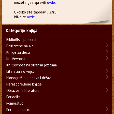
možete ga napraviti
ovde
.
Ukoliko ste zaboravili šifru,
kliknite
ovde
.
Kategorije knjiga
Bibliofilski primerci
Društvene nauke
Knjige za decu
Književnost
Književnost na stranim jezicima
Literatura o vojsci
Monografije gradova i država
Neraspoređene knjige
Obrazovna literatura
Periodika
Pomorstvo
Prirodne nauke