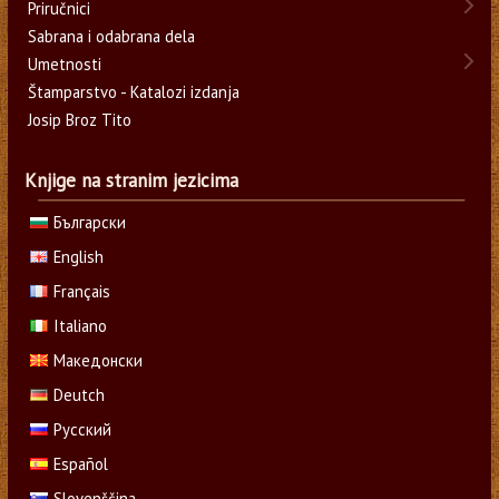
Priručnici
Sabrana i odabrana dela
Umetnosti
Štamparstvo - Katalozi izdanja
Josip Broz Tito
Knjige na stranim jezicima
Български
English
Français
Italiano
Македонски
Deutch
Русский
Español
Slovenščina