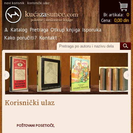
novi korisnik
korisnički ulaz
Br. artikala:
0
Cena:
0,00 din
Ѧ
Katalog
Pretraga
Otkup knjiga
Isporuka
Kako poručiti?
Kontakt
‹
›
Korisnički ulaz
POŠTOVANI POSETIOČE,