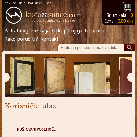
novi korisnik
korisnički ulaz
Br. artikala:
0
Cena:
0,00 din
Ѧ
Katalog
Pretraga
Otkup knjiga
Isporuka
Kako poručiti?
Kontakt
‹
›
Korisnički ulaz
POŠTOVANI POSETIOČE,