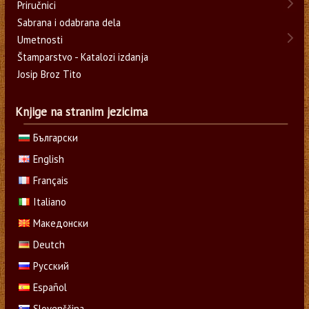
Priručnici
Sabrana i odabrana dela
Umetnosti
Štamparstvo - Katalozi izdanja
Josip Broz Tito
Knjige na stranim jezicima
Български
English
Français
Italiano
Македонски
Deutch
Русский
Español
Slovenščina