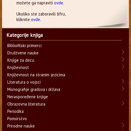
možete ga napraviti
ovde
.
Ukoliko ste zaboravili šifru,
kliknite
ovde
.
Kategorije knjiga
Bibliofilski primerci
Društvene nauke
Knjige za decu
Književnost
Književnost na stranim jezicima
Literatura o vojsci
Monografije gradova i država
Neraspoređene knjige
Obrazovna literatura
Periodika
Pomorstvo
Prirodne nauke