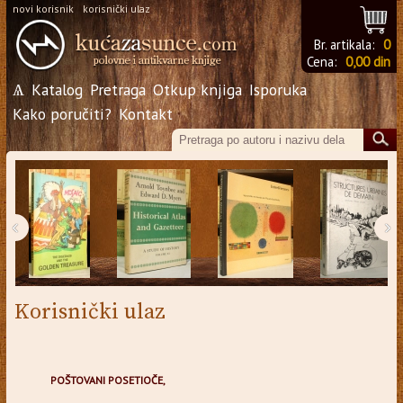
novi korisnik
korisnički ulaz
Br. artikala:
0
Cena:
0,00 din
Ѧ
Katalog
Pretraga
Otkup knjiga
Isporuka
Kako poručiti?
Kontakt
‹
›
Korisnički ulaz
POŠTOVANI POSETIOČE,