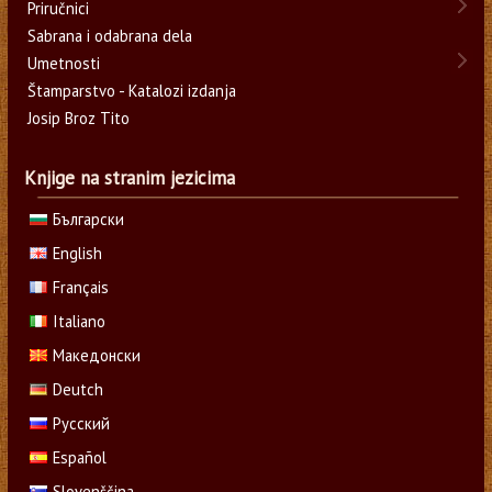
Priručnici
Sabrana i odabrana dela
Umetnosti
Štamparstvo - Katalozi izdanja
Josip Broz Tito
Knjige na stranim jezicima
Български
English
Français
Italiano
Македонски
Deutch
Русский
Español
Slovenščina