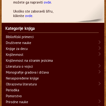
možete ga napraviti
ovde
.
Ukoliko ste zaboravili šifru,
kliknite
ovde
.
Kategorije knjiga
Bibliofilski primerci
Društvene nauke
Knjige za decu
Književnost
Književnost na stranim jezicima
Literatura o vojsci
Monografije gradova i država
Neraspoređene knjige
Obrazovna literatura
Periodika
Pomorstvo
Prirodne nauke