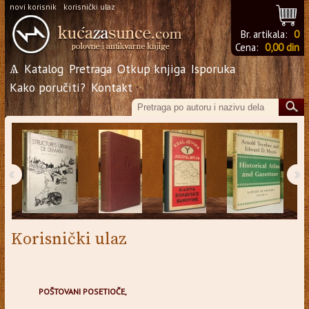
novi korisnik
korisnički ulaz
Br. artikala:
0
Cena:
0,00 din
Ѧ
Katalog
Pretraga
Otkup knjiga
Isporuka
Kako poručiti?
Kontakt
‹
›
Korisnički ulaz
POŠTOVANI POSETIOČE,