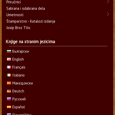
Priručnici
Sabrana i odabrana dela
Umetnosti
Štamparstvo - Katalozi izdanja
Josip Broz Tito
Knjige na stranim jezicima
Български
English
Français
Italiano
Македонски
Deutch
Русский
Español
Slovenščina