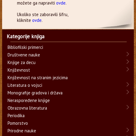
možete ga napraviti
ovde
.
Ukoliko ste zaboravili šifru,
kliknite
ovde
.
Kategorije knjiga
Bibliofilski primerci
Društvene nauke
Knjige za decu
Književnost
Književnost na stranim jezicima
Literatura o vojsci
Monografije gradova i država
Neraspoređene knjige
Obrazovna literatura
Periodika
Pomorstvo
Prirodne nauke