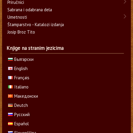
Priručnici
Sabrana i odabrana dela
Umetnosti
Štamparstvo - Katalozi izdanja
Josip Broz Tito
Knjige na stranim jezicima
Български
English
Français
Italiano
Македонски
Deutch
Русский
Español
Slovenščina