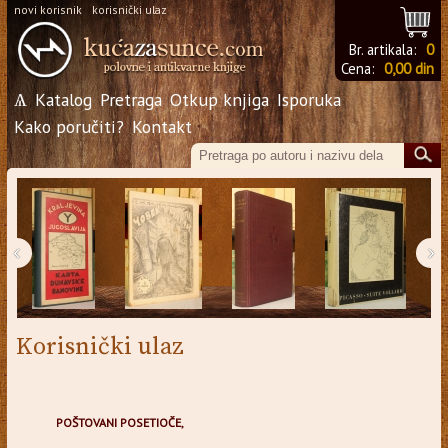
novi korisnik
korisnički ulaz
Br. artikala:
0
Cena:
0,00 din
Ѧ
Katalog
Pretraga
Otkup knjiga
Isporuka
Kako poručiti?
Kontakt
‹
›
Korisnički ulaz
POŠTOVANI POSETIOČE,