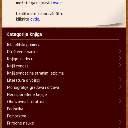
možete ga napraviti
ovde
.
Ukoliko ste zaboravili šifru,
kliknite
ovde
.
Kategorije knjiga
Bibliofilski primerci
Društvene nauke
Knjige za decu
Književnost
Književnost na stranim jezicima
Literatura o vojsci
Monografije gradova i država
Neraspoređene knjige
Obrazovna literatura
Periodika
Pomorstvo
Prirodne nauke