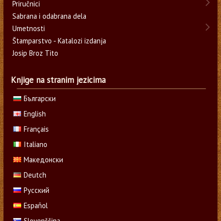
Priručnici
Sabrana i odabrana dela
Umetnosti
Štamparstvo - Katalozi izdanja
Josip Broz Tito
Knjige na stranim jezicima
Български
English
Français
Italiano
Македонски
Deutch
Русский
Español
Slovenščina