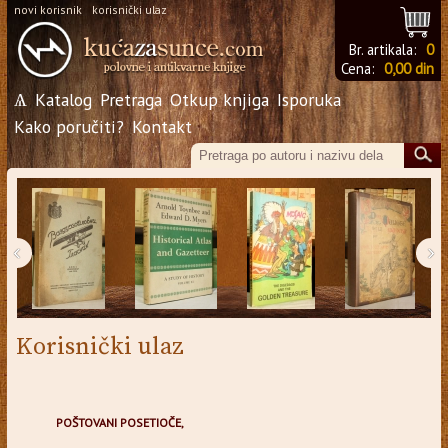
novi korisnik
korisnički ulaz
Br. artikala:
0
Cena:
0,00 din
Ѧ
Katalog
Pretraga
Otkup knjiga
Isporuka
Kako poručiti?
Kontakt
‹
›
Korisnički ulaz
POŠTOVANI POSETIOČE,