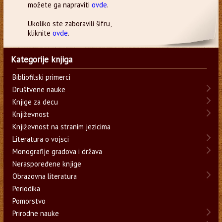
možete ga napraviti
ovde
.
Ukoliko ste zaboravili šifru,
kliknite
ovde
.
Kategorije knjiga
Bibliofilski primerci
Društvene nauke
Knjige za decu
Književnost
Književnost na stranim jezicima
Literatura o vojsci
Monografije gradova i država
Neraspoređene knjige
Obrazovna literatura
Periodika
Pomorstvo
Prirodne nauke