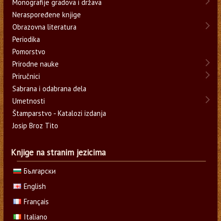
Monografije gradova i država
Neraspoređene knjige
Obrazovna literatura
Periodika
Pomorstvo
Prirodne nauke
Priručnici
Sabrana i odabrana dela
Umetnosti
Štamparstvo - Katalozi izdanja
Josip Broz Tito
Knjige na stranim jezicima
Български
English
Français
Italiano