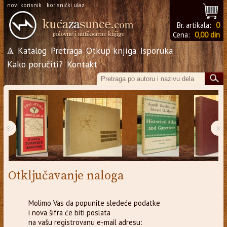
novi korisnik
korisnički ulaz
Br. artikala:
0
Cena:
0,00 din
Ѧ
Katalog
Pretraga
Otkup knjiga
Isporuka
Kako poručiti?
Kontakt
‹
›
Otključavanje naloga
Molimo Vas da popunite sledeće podatke
i nova šifra će biti poslata
na vašu registrovanu e-mail adresu: