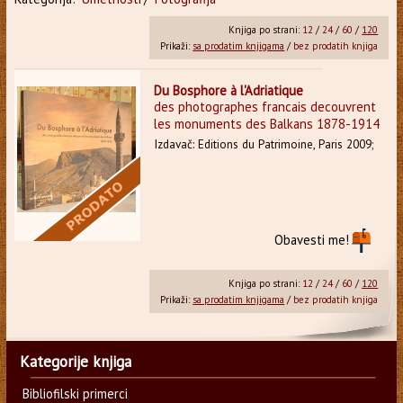
Knjiga po strani:
12
/
24
/
60
/
120
Prikaži:
sa prodatim knjigama
/
bez prodatih knjiga
Du Bosphore à l'Adriatique
des photographes francais decouvrent
les monuments des Balkans 1878-1914
Izdavač: Editions du Patrimoine, Paris 2009;
Obavesti me!
Knjiga po strani:
12
/
24
/
60
/
120
Prikaži:
sa prodatim knjigama
/
bez prodatih knjiga
Kategorije knjiga
Bibliofilski primerci