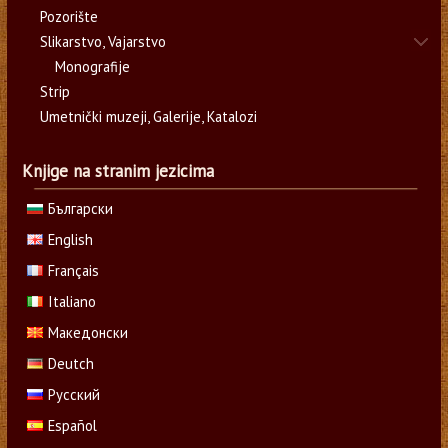
Pozorište
Slikarstvo, Vajarstvo
Monografije
Strip
Umetnički muzeji, Galerije, Katalozi
Knjige na stranim jezicima
Български
English
Français
Italiano
Македонски
Deutch
Русский
Español