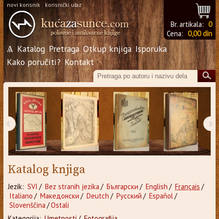
novi korisnik
korisnički ulaz
Br. artikala:
0
Cena:
0,00 din
Ѧ
Katalog
Pretraga
Otkup knjiga
Isporuka
Kako poručiti?
Kontakt
‹
›
Katalog knjiga
Jezik:
SVI
/
Bez stranih jezika
/
Български
/
English
/
Français
/
Italiano
/
Македонски
/
Deutch
/
Русский
/
Español
/
Slovenščina
/
Ostali
Kategorija:
Umetnosti
/
Fotografija