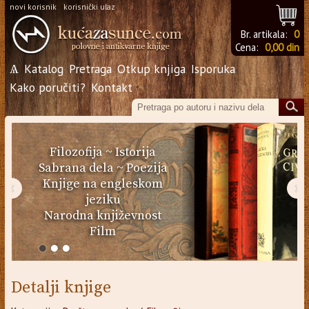
novi korisnik
korisnički ulaz
Br. artikala:
0
Cena:
0,00 din
Ѧ
Katalog
Pretraga
Otkup knjiga
Isporuka
Kako poručiti?
Kontakt
Filozofija
~
Istorija
Sabrana dela
~
Poezija
Knjige na engleskom
‹
›
jeziku
Narodna književnost
Film
Detalji knjige