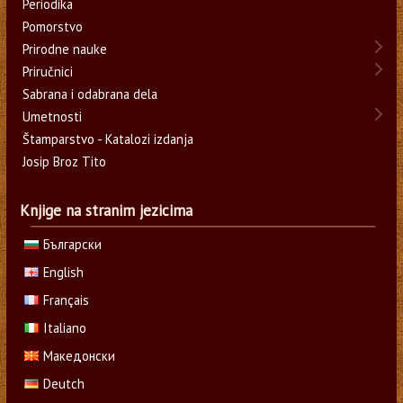
Periodika
Pomorstvo
Prirodne nauke
Priručnici
Sabrana i odabrana dela
Umetnosti
Štamparstvo - Katalozi izdanja
Josip Broz Tito
Knjige na stranim jezicima
Български
English
Français
Italiano
Македонски
Deutch