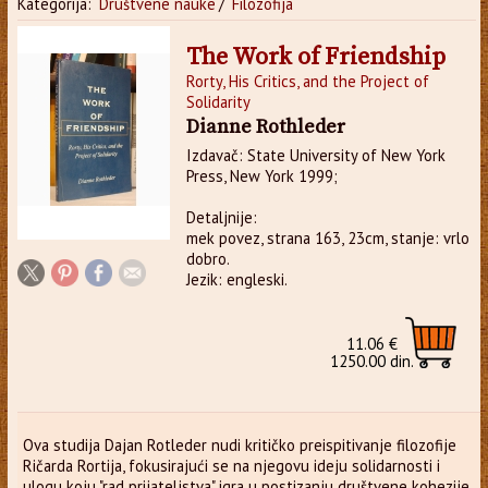
Kategorija:
Društvene nauke
/
Filozofija
The Work of Friendship
Rorty, His Critics, and the Project of
Solidarity
Dianne Rothleder
Izdavač: State University of New York
Press, New York 1999;
Detaljnije:
mek povez, strana 163, 23cm, stanje: vrlo
dobro.
Jezik: engleski.
11.06 €
1250.00 din.
Ova studija Dajan Rotleder nudi kritičko preispitivanje filozofije
Ričarda Rortija, fokusirajući se na njegovu ideju solidarnosti i
ulogu koju "rad prijateljstva" igra u postizanju društvene kohezije.