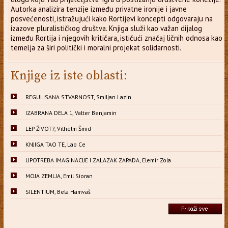
Autorka analizira tenzije između privatne ironije i javne
posvećenosti, istražujući kako Rortijevi koncepti odgovaraju na
izazove pluralističkog društva. Knjiga služi kao važan dijalog
između Rortija i njegovih kritičara, ističući značaj ličnih odnosa kao
temelja za širi politički i moralni projekat solidarnosti.
Knjige iz iste oblasti:
REGULISANA STVARNOST, Smiljan Lazin
IZABRANA DELA 1, Valter Benjamin
LEP ŽIVOT?, Vilhelm Šmid
KNJIGA TAO TE, Lao Ce
UPOTREBA IMAGINACIJE I ZALAZAK ZAPADA, Elemir Zola
MOJA ZEMLJA, Emil Sioran
SILENTIUM, Bela Hamvaš