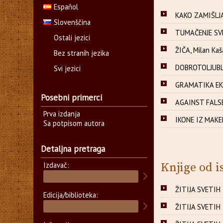
Español
KAKO ZAMIŠLJA
Slovenščina
TUMAČENJE SVE
Ostali jezici
ŽIČA, Milan Kaš
Bez stranih jezika
DOBROTOLJUBL
Svi jezici
GRAMATIKA EKUM
Posebni primerci
AGAINST FALSE
Prva izdanja
IKONE IZ MAKE
Sa potpisom autora
Detaljna pretraga
Izdavač:
Knjige od i
ŽITIJA SVETIH 
Edicija/biblioteka:
ŽITIJA SVETIH 