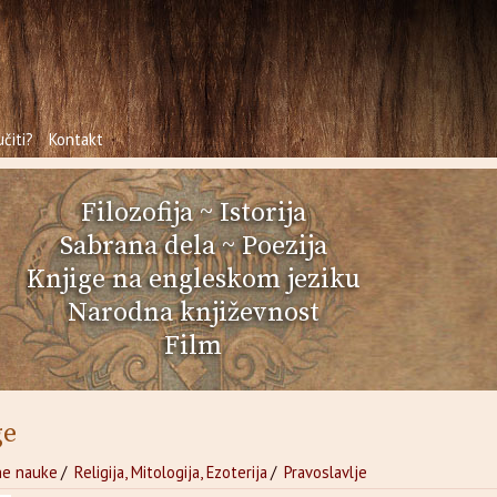
čiti?
Kontakt
Filozofija
~
Istorija
Sabrana dela
~
Poezija
Knjige na engleskom jeziku
Narodna književnost
Film
ge
ne nauke
/
Religija, Mitologija, Ezoterija
/
Pravoslavlje