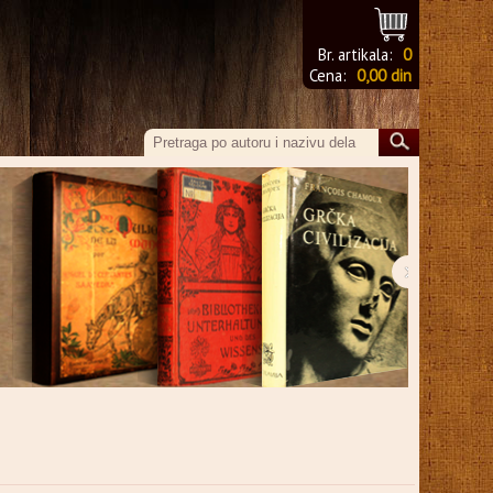
Br. artikala:
0
Cena:
0,00 din
›