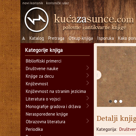
novi korisnik
korisnički ulaz
Ѧ
Katalog
Pretraga
Otkup knjiga
Isporuka
Kako poru
Kategorije knjiga
Bibliofilski primerci
Društvene nauke
‹
Knjige za decu
Književnost
Književnost na stranim jezicima
Literatura o vojsci
Monografije gradova i država
Neraspoređene knjige
Detalji knji
Obrazovna literatura
Periodika
Kategorija:
Društve