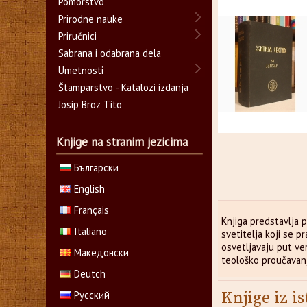
Pomorstvo
Prirodne nauke
Priručnici
Sabrana i odabrana dela
Umetnosti
Štamparstvo - Katalozi izdanja
Josip Broz Tito
Knjige na stranim jezicima
Български
English
Français
Knjiga predstavlja p
Italiano
svetitelja koji se 
osvetljavaju put ve
Македонски
teološko proučavanj
Deutch
Knjige iz is
Русский