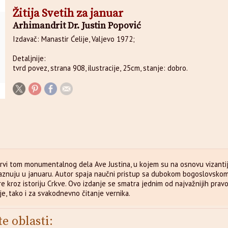
Žitija Svetih za januar
Arhimandrit Dr. Justin Popović
Izdavač: Manastir Ćelije, Valjevo 1972;
Detaljnije:
tvrd povez, strana 908, ilustracije, 25cm, stanje: dobro.
rvi tom monumentalnog dela Ave Justina, u kojem su na osnovu vizantijsk
praznuju u januaru. Autor spaja naučni pristup sa dubokom bogoslovskom 
re kroz istoriju Crkve. Ovo izdanje se smatra jednim od najvažnijih pra
e, tako i za svakodnevno čitanje vernika.
te oblasti: