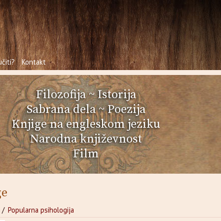
čiti?
Kontakt
Filozofija
~
Istorija
Sabrana dela
~
Poezija
Knjige na engleskom jeziku
Narodna književnost
Film
ge
i
/
Popularna psihologija