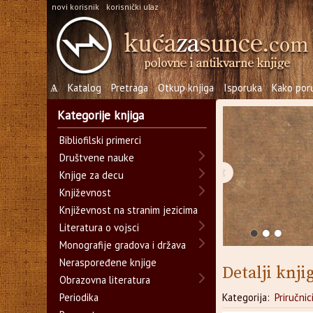
novi korisnik
korisnički ulaz
Ѧ
Katalog
Pretraga
Otkup knjiga
Isporuka
Kako poru
Kategorije knjiga
Bibliofilski primerci
Društvene nauke
‹
Knjige za decu
Književnost
Književnost na stranim jezicima
Literatura o vojsci
Monografije gradova i država
Neraspoređene knjige
Detalji knji
Obrazovna literatura
Periodika
Kategorija:
Priručnic