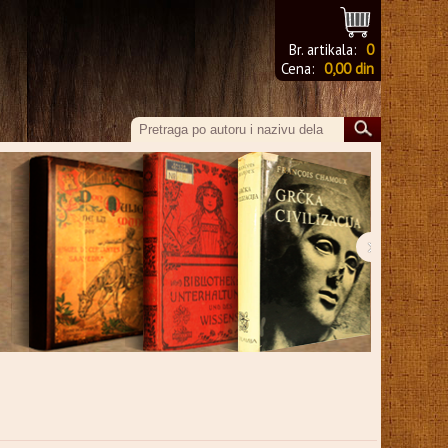
Br. artikala:
0
Cena:
0,00 din
›