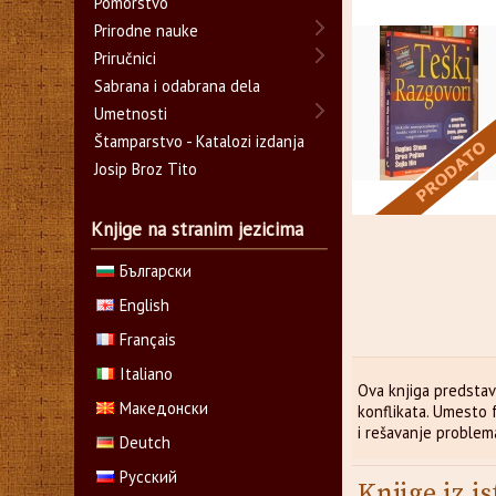
Pomorstvo
Prirodne nauke
Priručnici
Sabrana i odabrana dela
Umetnosti
Štamparstvo - Katalozi izdanja
Josip Broz Tito
Knjige na stranim jezicima
Български
English
Français
Italiano
Ova knjiga predstav
Македонски
konflikata. Umesto f
i rešavanje problem
Deutch
Русский
Knjige iz is