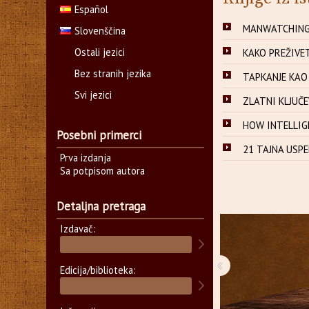
Español
MANWATCHING,
Slovenščina
Ostali jezici
KAKO PREŽIVETI
Bez stranih jezika
TAPKANJE KAO R
Svi jezici
ZLATNI KLJUČEV
HOW INTELLIGE
Posebni primerci
21 TAJNA USPE
Prva izdanja
Sa potpisom autora
Detaljna pretraga
Izdavač:
‹
Edicija/biblioteka: