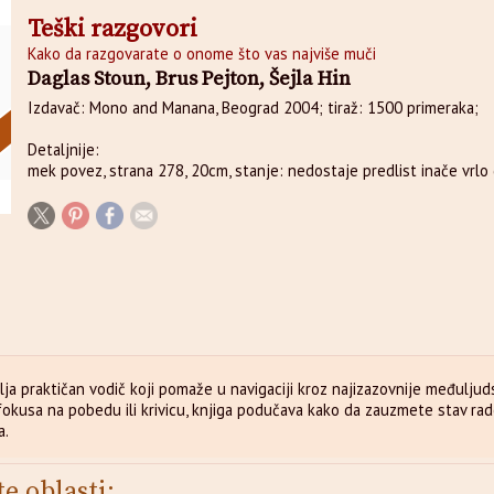
Teški razgovori
Kako da razgovarate o onome što vas najviše muči
Daglas Stoun, Brus Pejton, Šejla Hin
Izdavač: Mono and Manana, Beograd 2004; tiraž: 1500 primeraka;
Detaljnije:
mek povez, strana 278, 20cm, stanje: nedostaje predlist inače vrlo
lja praktičan vodič koji pomaže u navigaciji kroz najizazovnije međuljud
okusa na pobedu ili krivicu, knjiga podučava kako da zauzmete stav rado
a.
te oblasti: