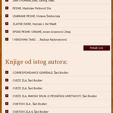
SAN I POMRAČENJE, Georg Trakl
PESME, Vladislav Petković Dis
IZABRANE PESME, Vislava Šimborska
ZLATNE ISKRE, Vojislav J. Ilić Mlađi
EPSKE PESME I DRAME, Jovan Jovanović Zmaj
I VEKOVIMA TAKO..., Radoje Radovanović
Knjige od istog autora:
CORRESPONDANCE GENERALE, Šarl Bodler
CVEĆE ZLA, Šarl Bodler
CVEĆE ZLA, Šarl Bodler
CVEĆE ZLA, PARISKI SPLIN, O PESNIČKOJ UMETNOSTI, Šarl Bodler
CVJETOVI ZLA , Šarl Bodler
CVJETOVI ZLA 6, Šarl Bodler