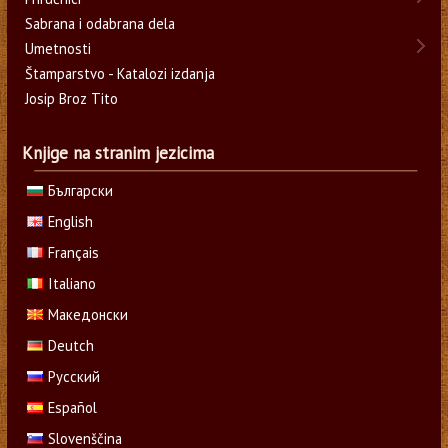
Sabrana i odabrana dela
Umetnosti
Štamparstvo - Katalozi izdanja
Josip Broz Tito
Knjige na stranim jezicima
Български
English
Français
Italiano
Македонски
Deutch
Русский
Español
Slovenščina