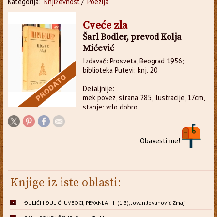
Kategorija:
Književnost
/
Poezija
Cveće zla
Šarl Bodler, prevod Kolja
Mićević
Izdavač: Prosveta, Beograd 1956;
biblioteka Putevi: knj. 20
Detaljnije:
mek povez, strana 285, ilustracije, 17cm,
stanje: vrlo dobro.
Obavesti me!
Knjige iz iste oblasti:
ĐULIĆI I ĐULIĆI UVEOCI, PEVANIJA I-II (1-3), Jovan Jovanović Zmaj