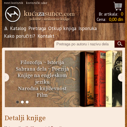
novi korisnik
korisnički ulaz
Br. artikala:
0
Cena:
0,00 din
Ѧ
Katalog
Pretraga
Otkup knjiga
Isporuka
Kako poručiti?
Kontakt
Filozofija
~
Istorija
Sabrana dela
~
Poezija
Knjige na engleskom
‹
›
jeziku
Narodna književnost
Film
Detalji knjige