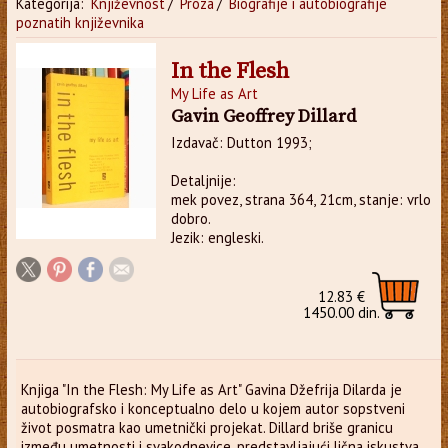
Kategorija:
Književnost
/
Proza
/
Biografije i autobiografije
poznatih književnika
In the Flesh
My Life as Art
Gavin Geoffrey Dillard
Izdavač: Dutton 1993;
Detaljnije:
mek povez, strana 364, 21cm, stanje: vrlo
dobro.
Jezik: engleski.
12.83 €
1450.00 din.
Knjiga "In the Flesh: My Life as Art" Gavina Džefrija Dilarda je
autobiografsko i konceptualno delo u kojem autor sopstveni
život posmatra kao umetnički projekat. Dillard briše granicu
između umetnosti i svakodnevice, predstavljajući lična iskustva,