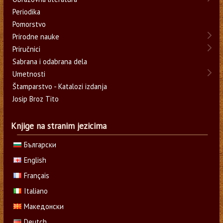
Periodika
Pomorstvo
Prirodne nauke
Priručnici
Sabrana i odabrana dela
Umetnosti
Štamparstvo - Katalozi izdanja
Josip Broz Tito
Knjige na stranim jezicima
Български
English
Français
Italiano
Македонски
Deutch