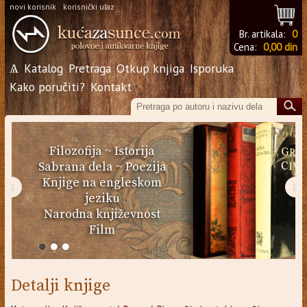
novi korisnik
korisnički ulaz
Br. artikala:
0
Cena:
0,00 din
Ѧ
Katalog
Pretraga
Otkup knjiga
Isporuka
Kako poručiti?
Kontakt
Filozofija
~
Istorija
Sabrana dela
~
Poezija
Knjige na engleskom
‹
›
jeziku
Narodna književnost
Film
Detalji knjige