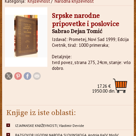
Kategorija:
Književnost
/
Narodna književnost
Srpske narodne
pripovetke i poslovice
Sabrao Dejan Tomić
Izdavač: Prometej, Novi Sad 1999; Edcija
Cvetnik, tiraž: 1000 primeraka;
Detaljnije:
tvrd povez, strana 275, 24cm, stanje: vrlo
dobro.
17.26 €
1950.00 din.
Knjige iz iste oblasti:
IZ JAPANSKE KNJIŽEVNOSTI, Vladimir Devide
RAZGOVOR UGODNI NARODA SLOVINSKOGA, Andrija Kačić Miošić