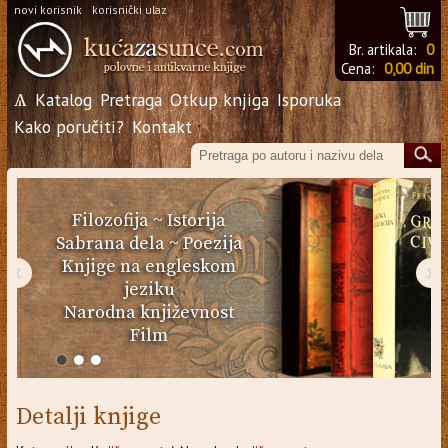
novi korisnik
korisnički ulaz
Br. artikala:
0
Cena:
0,00 din
Ѧ
Katalog
Pretraga
Otkup knjiga
Isporuka
Kako poručiti?
Kontakt
Filozofija
~
Istorija
Sabrana dela
~
Poezija
Knjige na engleskom
‹
›
jeziku
Narodna književnost
Film
Detalji knjige