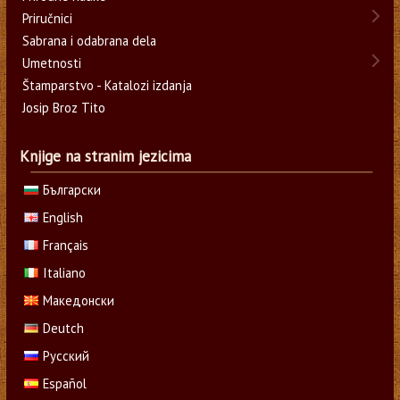
Priručnici
Sabrana i odabrana dela
Umetnosti
Štamparstvo - Katalozi izdanja
Josip Broz Tito
Knjige na stranim jezicima
Български
English
Français
Italiano
Македонски
Deutch
Русский
Español