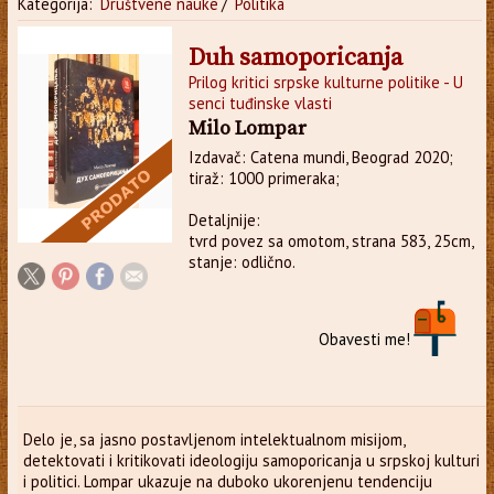
Kategorija:
Društvene nauke
/
Politika
Duh samoporicanja
Prilog kritici srpske kulturne politike - U
senci tuđinske vlasti
Milo Lompar
Izdavač: Catena mundi, Beograd 2020;
tiraž: 1000 primeraka;
Detaljnije:
tvrd povez sa omotom, strana 583, 25cm,
stanje: odlično.
Obavesti me!
Delo je, sa jasno postavljenom intelektualnom misijom,
detektovati i kritikovati ideologiju samoporicanja u srpskoj kulturi
i politici. Lompar ukazuje na duboko ukorenjenu tendenciju