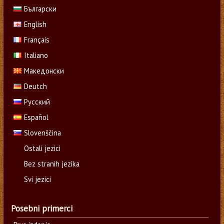
Български
English
Français
Italiano
Македонски
Deutch
Русский
Español
Slovenščina
Ostali jezici
Bez stranih jezika
Svi jezici
Posebni primerci