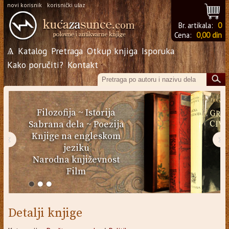
novi korisnik
korisnički ulaz
Br. artikala:
0
Cena:
0,00 din
Ѧ
Katalog
Pretraga
Otkup knjiga
Isporuka
Kako poručiti?
Kontakt
Filozofija
~
Istorija
Sabrana dela
~
Poezija
Knjige na engleskom
‹
›
jeziku
Narodna književnost
Film
Detalji knjige