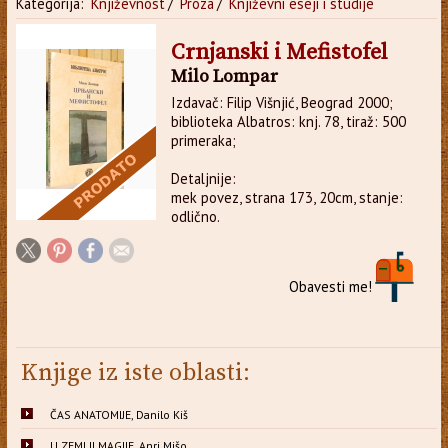
Kategorija:
Književnost
/
Proza
/
Književni eseji i studije
Crnjanski i Mefistofel
Milo Lompar
Izdavač: Filip Višnjić, Beograd 2000;
biblioteka Albatros: knj. 78, tiraž: 500
primeraka;
Detaljnije:
mek povez, strana 173, 20cm, stanje:
odlično.
Obavesti me!
Knjige iz iste oblasti:
ČAS ANATOMIJE, Danilo Kiš
U ZEMLJI MAGIJE, Anri Mišo