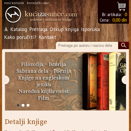
novi korisnik
korisnički ulaz
Br. artikala:
0
Cena:
0,00 din
Ѧ
Katalog
Pretraga
Otkup knjiga
Isporuka
Kako poručiti?
Kontakt
Filozofija
~
Istorija
Sabrana dela
~
Poezija
Knjige na engleskom
‹
›
jeziku
Narodna književnost
Film
Detalji knjige