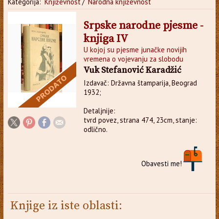
Kategorija:
Književnost
/
Narodna književnost
Srpske narodne pjesme -
knjiga IV
U kojoj su pjesme junačke novijih
vremena o vojevanju za slobodu
Vuk Stefanović Karadžić
Izdavač: Državna štamparija, Beograd
1932;
Detaljnije:
tvrd povez, strana 474, 23cm, stanje:
odlično.
Obavesti me!
Knjige iz iste oblasti: