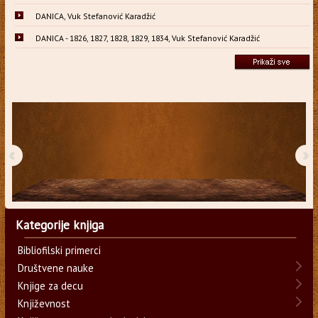
DANICA, Vuk Stefanović Karadžić
DANICA - 1826, 1827, 1828, 1829, 1834, Vuk Stefanović Karadžić
‹
›
Kategorije knjiga
Bibliofilski primerci
Društvene nauke
Knjige za decu
Književnost