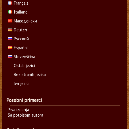
Français
Italiano
Македонски
Deutch
Русский
Español
Slovenščina
Ostali jezici
Bez stranih jezika
Svi jezici
Posebni primerci
Prva izdanja
Sa potpisom autora