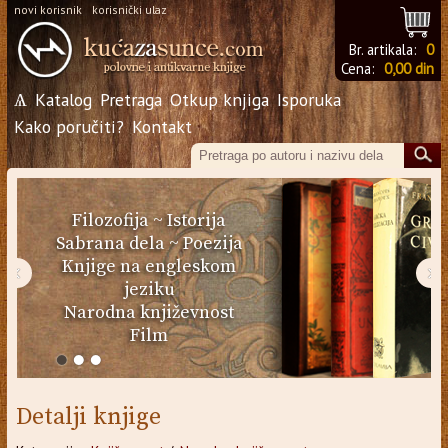
novi korisnik
korisnički ulaz
Br. artikala:
0
Cena:
0,00 din
Ѧ
Katalog
Pretraga
Otkup knjiga
Isporuka
Kako poručiti?
Kontakt
Filozofija
~
Istorija
Sabrana dela
~
Poezija
Knjige na engleskom
‹
›
jeziku
Narodna književnost
Film
Detalji knjige