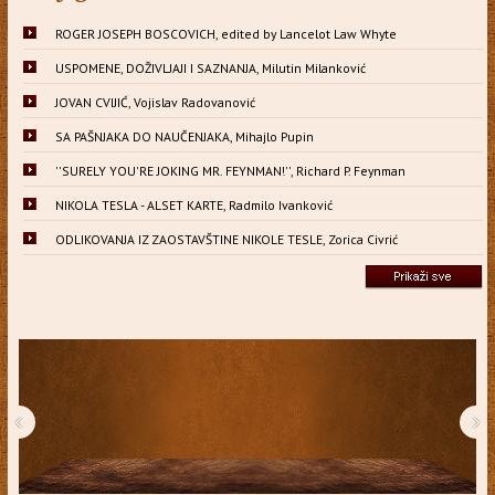
ROGER JOSEPH BOSCOVICH, edited by Lancelot Law Whyte
USPOMENE, DOŽIVLJAJI I SAZNANJA, Milutin Milanković
JOVAN CVIJIĆ, Vojislav Radovanović
SA PAŠNJAKA DO NAUČENJAKA, Mihajlo Pupin
''SURELY YOU'RE JOKING MR. FEYNMAN!'', Richard P. Feynman
NIKOLA TESLA - ALSET KARTE, Radmilo Ivanković
ODLIKOVANJA IZ ZAOSTAVŠTINE NIKOLE TESLE, Zorica Civrić
‹
›