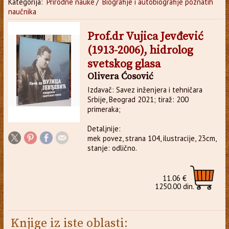
Kategorija:
Prirodne nauke
/
Biografije i autobiografije poznatih
naučnika
Prof.dr Vujica Jevđević
(1913-2006), hidrolog
svetskog glasa
Olivera Ćosović
Izdavač: Savez inženjera i tehničara
Srbije, Beograd 2021; tiraž: 200
primeraka;
Detaljnije:
mek povez, strana 104, ilustracije, 23cm,
stanje: odlično.
11.06 €
1250.00 din.
Knjige iz iste oblasti: