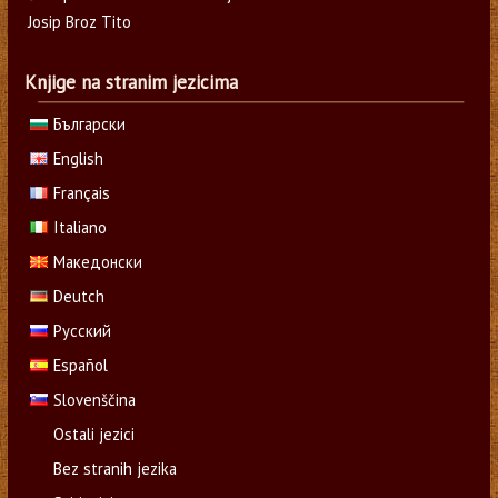
Josip Broz Tito
Knjige na stranim jezicima
Български
English
Français
Italiano
Македонски
Deutch
Русский
Español
Slovenščina
Ostali jezici
Bez stranih jezika