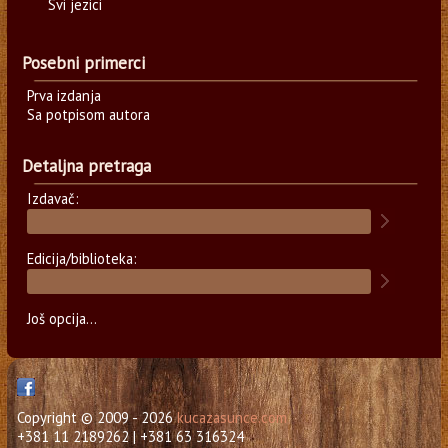
Svi jezici
Posebni primerci
Prva izdanja
Sa potpisom autora
Detaljna pretraga
Izdavač:
Edicija/biblioteka:
Još opcija...
Copyright © 2009 - 2026
kucazasunce.com
+381 11 2189262 | +381 63 316324