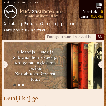
novi korisnik
korisnički ulaz
Br. artikala:
0
Cena:
0,00 din
Ѧ
Katalog
Pretraga
Otkup knjiga
Isporuka
Kako poručiti?
Kontakt
Filozofija
~
Istorija
Sabrana dela
~
Poezija
Knjige na engleskom
‹
›
jeziku
Narodna književnost
Film
Detalji knjige