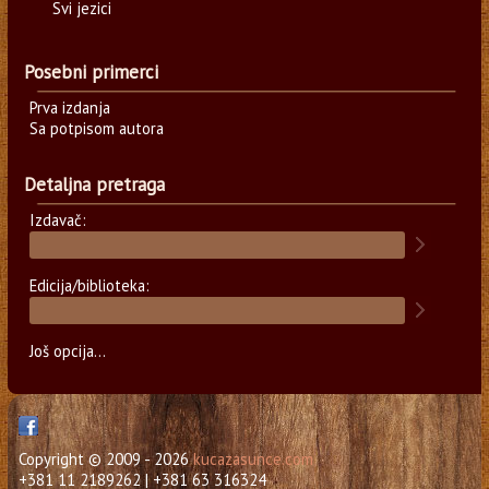
Svi jezici
Posebni primerci
Prva izdanja
Sa potpisom autora
Detaljna pretraga
Izdavač:
Edicija/biblioteka:
Još opcija...
Copyright © 2009 - 2026
kucazasunce.com
+381 11 2189262 | +381 63 316324