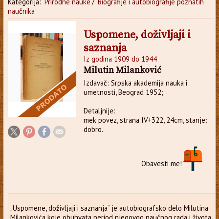
Kategorija:
Prirodne nauke
/
Biografije i autobiografije poznatih
naučnika
Uspomene, doživljaji i
saznanja
Iz godina 1909 do 1944
Milutin Milanković
Izdavač: Srpska akademija nauka i
umetnosti, Beograd 1952;
Detaljnije:
mek povez, strana IV+322, 24cm, stanje:
dobro.
Obavesti me!
„Uspomene, doživljaji i saznanja“ je autobiografsko delo Milutina
Milankovića koje obuhvata period njegovog naučnog rada i života