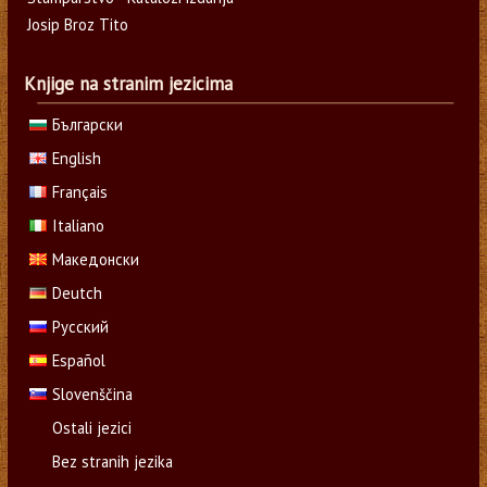
Josip Broz Tito
Knjige na stranim jezicima
Български
English
Français
Italiano
Македонски
Deutch
Русский
Español
Slovenščina
Ostali jezici
Bez stranih jezika