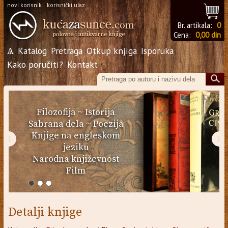
novi korisnik
korisnički ulaz
Br. artikala:
0
Cena:
0,00 din
Ѧ
Katalog
Pretraga
Otkup knjiga
Isporuka
Kako poručiti?
Kontakt
Filozofija
~
Istorija
Sabrana dela
~
Poezija
Knjige na engleskom
‹
›
jeziku
Narodna književnost
Film
Detalji knjige