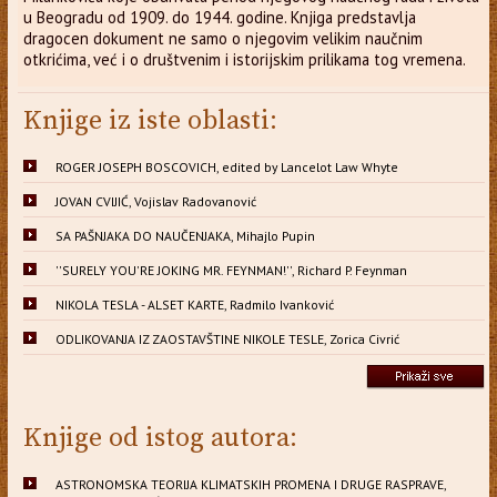
u Beogradu od 1909. do 1944. godine. Knjiga predstavlja
dragocen dokument ne samo o njegovim velikim naučnim
otkrićima, već i o društvenim i istorijskim prilikama tog vremena.
Knjige iz iste oblasti:
ROGER JOSEPH BOSCOVICH, edited by Lancelot Law Whyte
JOVAN CVIJIĆ, Vojislav Radovanović
SA PAŠNJAKA DO NAUČENJAKA, Mihajlo Pupin
''SURELY YOU'RE JOKING MR. FEYNMAN!'', Richard P. Feynman
NIKOLA TESLA - ALSET KARTE, Radmilo Ivanković
ODLIKOVANJA IZ ZAOSTAVŠTINE NIKOLE TESLE, Zorica Civrić
Knjige od istog autora:
ASTRONOMSKA TEORIJA KLIMATSKIH PROMENA I DRUGE RASPRAVE,