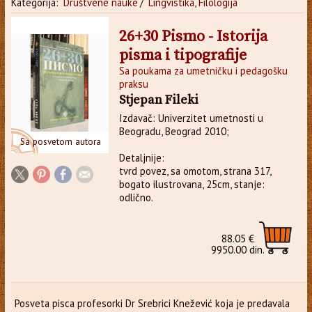
Kategorija:
Društvene nauke
/
Lingvistika, Filologija
26+30 Pismo - Istorija
pisma i tipografije
Sa poukama za umetničku i pedagošku
praksu
Stjepan Fileki
Izdavač: Univerzitet umetnosti u
Beogradu, Beograd 2010;
Sa posvetom autora
Detaljnije:
tvrd povez, sa omotom, strana 317,
bogato ilustrovana, 25cm, stanje:
odlično.
88.05 €
9950.00 din.
Posveta pisca profesorki Dr Srebrici Knežević koja je predavala