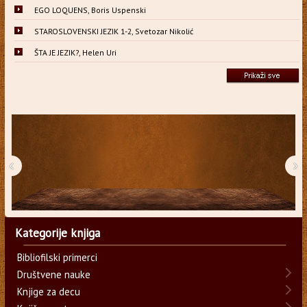
EGO LOQUENS, Boris Uspenski
STAROSLOVENSKI JEZIK 1-2, Svetozar Nikolić
ŠTA JE JEZIK?, Helen Uri
‹
›
Kategorije knjiga
Bibliofilski primerci
Društvene nauke
Knjige za decu