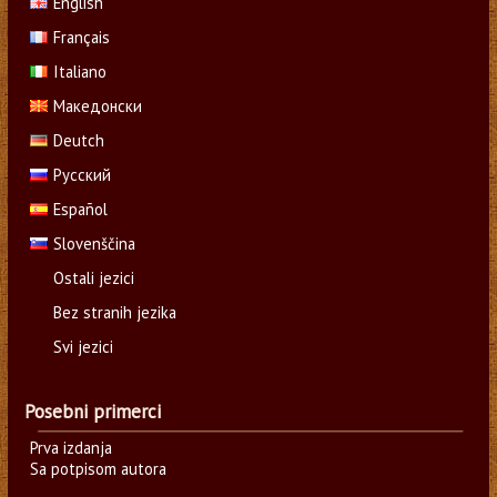
English
Français
Italiano
Македонски
Deutch
Русский
Español
Slovenščina
Ostali jezici
Bez stranih jezika
Svi jezici
Posebni primerci
Prva izdanja
Sa potpisom autora