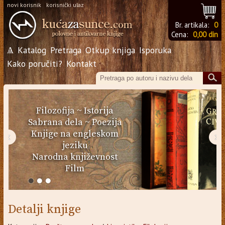
novi korisnik
korisnički ulaz
Br. artikala:
0
Cena:
0,00 din
Ѧ
Katalog
Pretraga
Otkup knjiga
Isporuka
Kako poručiti?
Kontakt
Filozofija
~
Istorija
Sabrana dela
~
Poezija
Knjige na engleskom
‹
›
jeziku
Narodna književnost
Film
Detalji knjige