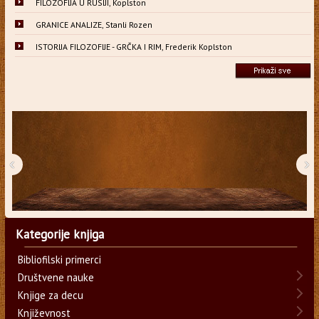
FILOZOFIJA U RUSIJI, Koplston
GRANICE ANALIZE, Stanli Rozen
ISTORIJA FILOZOFIJE - GRČKA I RIM, Frederik Koplston
‹
›
Kategorije knjiga
Bibliofilski primerci
Društvene nauke
Knjige za decu
Književnost