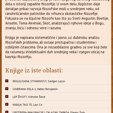
dela o istoriji zapadne filozofije. U ovom delu, Koplston daje
detaljan prikaz razvoja filozofske misli u srednjem veku, od
ranohrišćanske patristike do vrhunca skolastičke filozofije.
Fokusira se na ključne filozofe kao što su Sveti Avgustin, Boetije,
Anselm, Toma Akvinski, Skot, analizirajući njihove ideje o Bogu,
znanju, biću i odnosu vere i razuma.
Knjiga je napisana sistematično i jasno, uz dubinsku analizu
filozofskih problema, ali ostaje pristupačna i studentima i
ozbiljnim čitaocima. Ona je nezaobilazno gradivo za sve koji žele
da razumeju intelektualni duh srednjeg veka i njegov uticaj na
kasniju filozofiju.
Knjige iz iste oblasti:
REGULISANA STVARNOST, Smiljan Lazin
IZABRANA DELA 1, Valter Benjamin
LEP ŽIVOT?, Vilhelm Šmid
KNJIGA TAO TE, Lao Ce
UPOTREBA IMAGINACIJE I ZALAZAK ZAPADA, Elemir Zola