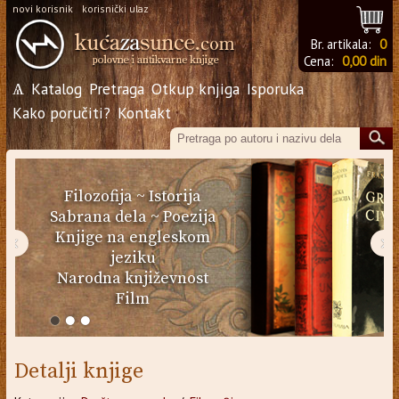
novi korisnik
korisnički ulaz
Br. artikala:
0
Cena:
0,00 din
Ѧ
Katalog
Pretraga
Otkup knjiga
Isporuka
Kako poručiti?
Kontakt
Filozofija
~
Istorija
Sabrana dela
~
Poezija
Knjige na engleskom
‹
›
jeziku
Narodna književnost
Film
Detalji knjige