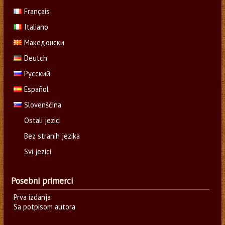
Français
Italiano
Македонски
Deutch
Русский
Español
Slovenščina
Ostali jezici
Bez stranih jezika
Svi jezici
Posebni primerci
Prva izdanja
Sa potpisom autora