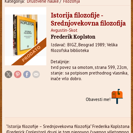
Kategorija:
Društvene nauke
/
Filozofija
Istorija filozofije -
Srednjovekovna filozofija
Avgustin-Skot
Frederik Koplston
Izdavač: BIGZ, Beograd 1989; Velika
filozofska biblioteka
Detaljnije:
tvrd povez sa omotom, strana 599, 22cm,
stanje: sa potpisom prethodnog vlasnika,
inače vrlo dobro.
Obavesti me!
"Istorija filozofije – Srednjovekovna filozofija" Frederika Koplstona
(Frederick Copleston) drugi je tom njegovog čuvenog višetomnog