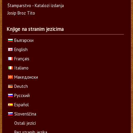
Štamparstvo - Katalozi izdanja
Josip Broz Tito
Knjige na stranim jezicima
Български
English
Français
Italiano
Македонски
Deutch
Русский
Español
Slovenščina
Ostali jezici
Bez stranih jezika