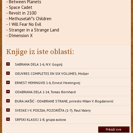
- Between Planets
- Space Cadet
- Revolt in 2100
- Methuselah*s Children
- I Will Fear No Evil
- Stranger in a Strange Land
- DImension X
Knjige iz iste oblasti:
SABRANA DELA 1-6, N.V. Gogolj
OEUVRES COMPLETES EN SIX VOLUMES, Molijer
ERNEST HEMINGVEJ 1-6, Ernest Hemingvej
ODABRANA DELA 1-14, Tomas Bernhard
ĐURA JAKŠIĆ - ODABRANE STRANE, priredio Milan V. Bogdanović
SVESKE I-V, POEZIJA, POZORIŠTA (1-7), Paul Valery
SRPSKI KLASICI 1-8, grupa autora