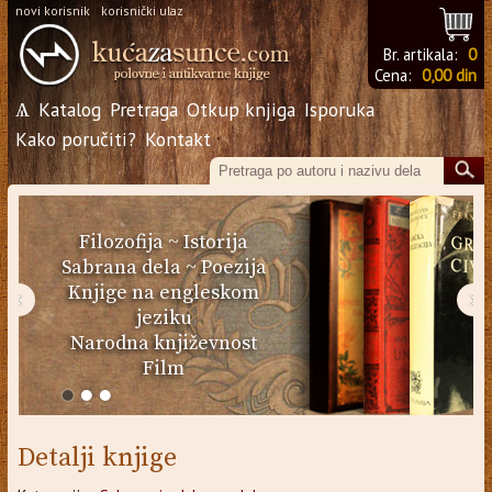
novi korisnik
korisnički ulaz
Br. artikala:
0
Cena:
0,00 din
Ѧ
Katalog
Pretraga
Otkup knjiga
Isporuka
Kako poručiti?
Kontakt
Filozofija
~
Istorija
Sabrana dela
~
Poezija
Knjige na engleskom
‹
›
jeziku
Narodna književnost
Film
Detalji knjige