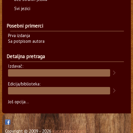
Svi jezici
Posebni primerci
Prva izdanja
Sa potpisom autora
Detaljna pretraga
Izdavač:
Edicija/biblioteka:
Još opcija...
Copyright © 2009 - 2026
kucazasunce.com