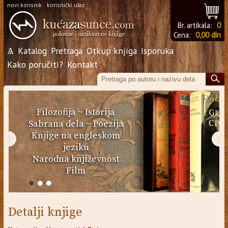
novi korisnik
korisnički ulaz
Br. artikala:
0
Cena:
0,00 din
Ѧ
Katalog
Pretraga
Otkup knjiga
Isporuka
Kako poručiti?
Kontakt
Filozofija
~
Istorija
Sabrana dela
~
Poezija
Knjige na engleskom
‹
›
jeziku
Narodna književnost
Film
Detalji knjige