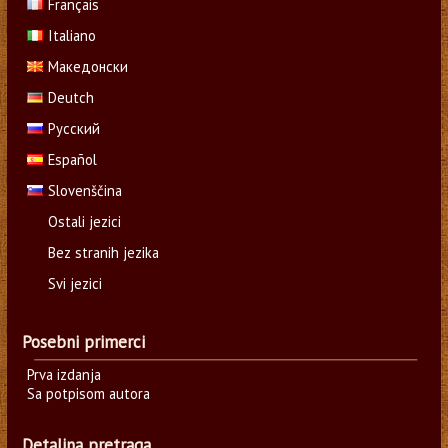
Français
Italiano
Македонски
Deutch
Русский
Español
Slovenščina
Ostali jezici
Bez stranih jezika
Svi jezici
Posebni primerci
Prva izdanja
Sa potpisom autora
Detaljna pretraga