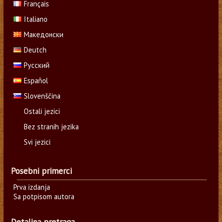
Français
Italiano
Македонски
Deutch
Русский
Español
Slovenščina
Ostali jezici
Bez stranih jezika
Svi jezici
Posebni primerci
Prva izdanja
Sa potpisom autora
Detaljna pretraga