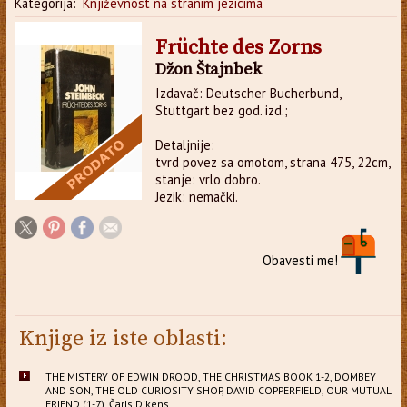
Kategorija:
Književnost na stranim jezicima
Früchte des Zorns
Džon Štajnbek
Izdavač: Deutscher Bucherbund,
Stuttgart bez god. izd.;
Detaljnije:
tvrd povez sa omotom, strana 475, 22cm,
stanje: vrlo dobro.
Jezik: nemački.
Obavesti me!
Knjige iz iste oblasti:
THE MISTERY OF EDWIN DROOD, THE CHRISTMAS BOOK 1-2, DOMBEY
AND SON, THE OLD CURIOSITY SHOP, DAVID COPPERFIELD, OUR MUTUAL
FRIEND (1-7), Čarls Dikens