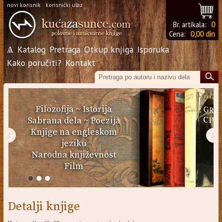
novi korisnik
korisnički ulaz
Br. artikala:
0
Cena:
0,00 din
Ѧ
Katalog
Pretraga
Otkup knjiga
Isporuka
Kako poručiti?
Kontakt
Filozofija
~
Istorija
Sabrana dela
~
Poezija
Knjige na engleskom
‹
›
jeziku
Narodna književnost
Film
Detalji knjige