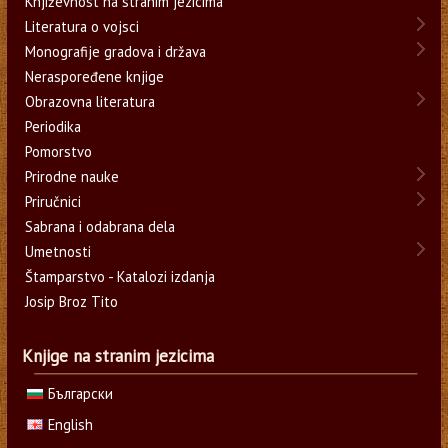
Književnost na stranim jezicima
Literatura o vojsci
Monografije gradova i država
Neraspoređene knjige
Obrazovna literatura
Periodika
Pomorstvo
Prirodne nauke
Priručnici
Sabrana i odabrana dela
Umetnosti
Štamparstvo - Katalozi izdanja
Josip Broz Tito
Knjige na stranim jezicima
Български
English