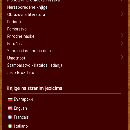
Neraspoređene knjige
Obrazovna literatura
Periodika
Pomorstvo
Prirodne nauke
Priručnici
Sabrana i odabrana dela
Umetnosti
Štamparstvo - Katalozi izdanja
Josip Broz Tito
Knjige na stranim jezicima
Български
English
Français
Italiano