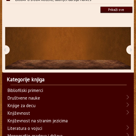
‹
›
Kategorije knjiga
Bibliofilski primerci
Društvene nauke
Knjige za decu
Književnost
Književnost na stranim jezicima
Literatura o vojsci
Monografije gradova i država