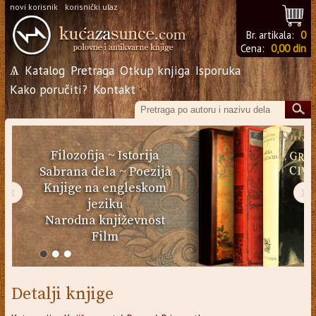
novi korisnik
korisnički ulaz
Br. artikala:
0
Cena:
0,00 din
Ѧ
Katalog
Pretraga
Otkup knjiga
Isporuka
Kako poručiti?
Kontakt
Filozofija
~
Istorija
Sabrana dela
~
Poezija
Knjige na engleskom
‹
›
jeziku
Narodna književnost
Film
Detalji knjige