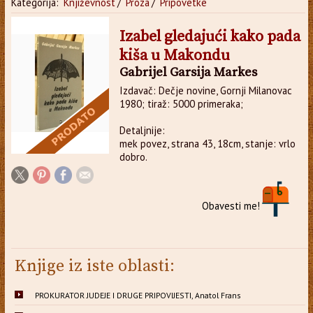
Kategorija:
Književnost
/
Proza
/
Pripovetke
Izabel gledajući kako pada
kiša u Makondu
Gabrijel Garsija Markes
Izdavač: Dečje novine, Gornji Milanovac
1980; tiraž: 5000 primeraka;
Detaljnije:
mek povez, strana 43, 18cm, stanje: vrlo
dobro.
Obavesti me!
Knjige iz iste oblasti:
PROKURATOR JUDEJE I DRUGE PRIPOVIJESTI, Anatol Frans