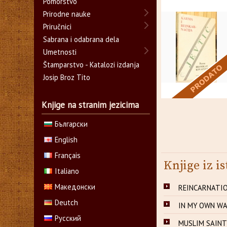
Pomorstvo
Prirodne nauke
Priručnici
Sabrana i odabrana dela
Umetnosti
Štamparstvo - Katalozi izdanja
Josip Broz Tito
Knjige na stranim jezicima
Български
English
Français
Knjige iz is
Italiano
Македонски
REINCARNATION,
Deutch
IN MY OWN WAY
Русский
MUSLIM SAINTS,