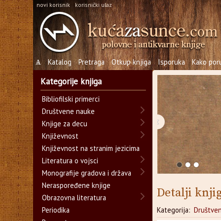
novi korisnik
korisnički ulaz
Ѧ
Katalog
Pretraga
Otkup knjiga
Isporuka
Kako poru
Kategorije knjiga
Bibliofilski primerci
Društvene nauke
‹
Knjige za decu
Književnost
Književnost na stranim jezicima
Literatura o vojsci
Monografije gradova i država
Neraspoređene knjige
Detalji knji
Obrazovna literatura
Periodika
Kategorija:
Društve