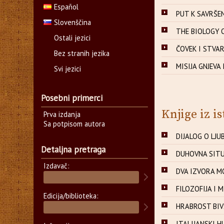
Español
PUT K SAVRŠEN
Slovenščina
THE BIOLOGY 
Ostali jezici
ČOVEK I STVAR
Bez stranih jezika
MISIJA GNJEVA 
Svi jezici
Posebni primerci
Knjige iz is
Prva izdanja
Sa potpisom autora
DIJALOG O LJUB
Detaljna pretraga
DUHOVNA SITUA
Izdavač:
DVA IZVORA MO
FILOZOFIJA I M
Edicija/biblioteka:
HRABROST BIVS
ITALIJANSKI H