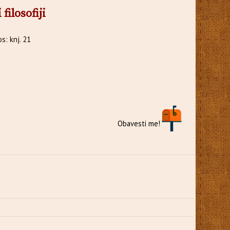
filosofiji
s: knj. 21
Obavesti me!