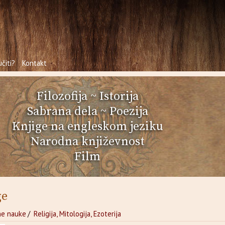
čiti?
Kontakt
Filozofija
~
Istorija
Sabrana dela
~
Poezija
Knjige na engleskom jeziku
Narodna književnost
Film
ge
ne nauke
/
Religija, Mitologija, Ezoterija