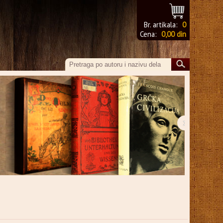
Br. artikala:
0
Cena:
0,00 din
›