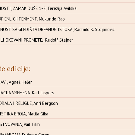
OSTI, ZAMAK DUŠE 1-2, Terezija Avilska
OF ENLIGHTENMENT, Mukundo Rao
NOST SA GLEDIŠTA DREVNOG ISTOKA, Radmilo K. Stojanović
ILI OKOVANI PROMETEJ, Rudolf Štajner
te edicije:
AVI, Agneš Heler
CIJA VREMENA, Karl Jaspers
RALA I RELIGIJE, Anri Bergson
ISTIKA BROJA, Matila Gika
TVOVANJA, Pail Tilih
UMANIZAM, Euđenio Garen