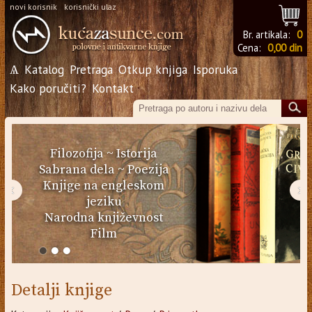
novi korisnik
korisnički ulaz
Br. artikala:
0
Cena:
0,00 din
Ѧ
Katalog
Pretraga
Otkup knjiga
Isporuka
Kako poručiti?
Kontakt
Filozofija
~
Istorija
Sabrana dela
~
Poezija
Knjige na engleskom
‹
›
jeziku
Narodna književnost
Film
Detalji knjige