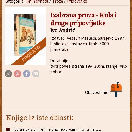
Kategorija:
Književnost
/
Proza
/
Pripovetke
Izabrana proza - Kula i
druge pripovijetke
Ivo Andrić
Izdavač: Veselin Masleša, Sarajevo 1987;
Biblioteka Lastavica, tiraž: 5000
primeraka;
Detaljnije:
tvrd povez, strana 199, 20cm, stanje: vrlo
dobro.
Obavesti me!
Knjige iz iste oblasti:
PROKURATOR JUDEJE I DRUGE PRIPOVIJESTI, Anatol Frans