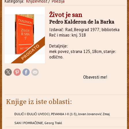
Kategorija:
Književnost
/
Poezija
Život je san
Pedro Kalderon de la Barka
Izdavač: Rad, Beograd 1977; biblioteka
Reč i misao: knj. 318
Detaljnije:
mek povez, strana 125, 18cm, stanje:
odlično.
Obavesti me!
Knjige iz iste oblasti:
ĐULIĆI I ĐULIĆI UVEOCI, PEVANIJA I-II (1-3), Jovan Jovanović Zmaj
SAN I POMRAČENJE, Georg Trakl