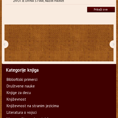
ŽIVOT JE DIVNA STVAR, Nazim Hikmet
‹
›
Kategorije knjiga
Bibliofilski primerci
Društvene nauke
Knjige za decu
Književnost
Književnost na stranim jezicima
Literatura o vojsci