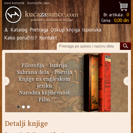
novi korisnik
korisnički ulaz
Br. artikala:
0
Cena:
0,00 din
Ѧ
Katalog
Pretraga
Otkup knjiga
Isporuka
Kako poručiti?
Kontakt
Filozofija
~
Istorija
Sabrana dela
~
Poezija
Knjige na engleskom
‹
›
jeziku
Narodna književnost
Film
Detalji knjige