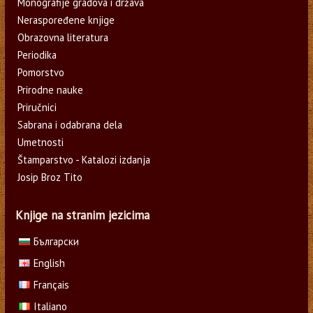
Monografije gradova i država
Neraspoređene knjige
Obrazovna literatura
Periodika
Pomorstvo
Prirodne nauke
Priručnici
Sabrana i odabrana dela
Umetnosti
Štamparstvo - Katalozi izdanja
Josip Broz Tito
Knjige na stranim jezicima
Български
English
Français
Italiano