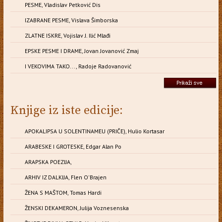
PESME, Vladislav Petković Dis
IZABRANE PESME, Vislava Šimborska
ZLATNE ISKRE, Vojislav J. Ilić Mlađi
EPSKE PESME I DRAME, Jovan Jovanović Zmaj
I VEKOVIMA TAKO..., Radoje Radovanović
Knjige iz iste edicije:
APOKALIPSA U SOLENTINAMEU (PRIČE), Hulio Kortasar
ARABESKE I GROTESKE, Edgar Alan Po
ARAPSKA POEZIJA,
ARHIV IZ DALKIJA, Flen O'Brajen
ŽENA S MAŠTOM, Tomas Hardi
ŽENSKI DEKAMERON, Julija Voznesenska