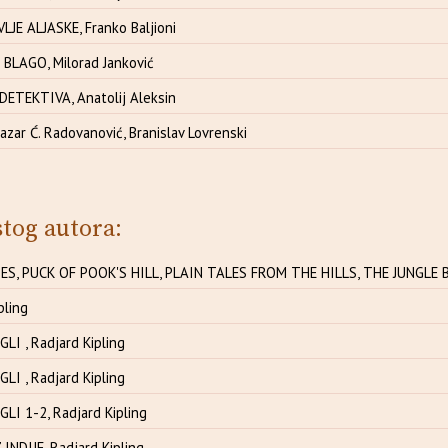
JE ALJASKE, Franko Baljioni
BLAGO, Milorad Janković
ETEKTIVA, Anatolij Aleksin
zar Ć. Radovanović, Branislav Lovrenski
stog autora:
S, PUCK OF POOK'S HILL, PLAIN TALES FROM THE HILLS, THE JUNGLE BOO
pling
LI , Radjard Kipling
LI , Radjard Kipling
LI 1-2, Radjard Kipling
INDIJE, Radjard Kipling