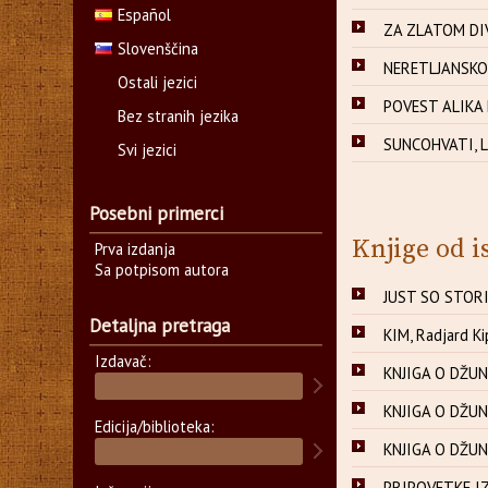
Español
ZA ZLATOM DIVL
Slovenščina
NERETLJANSKO 
Ostali jezici
POVEST ALIKA D
Bez stranih jezika
SUNCOHVATI, La
Svi jezici
Posebni primerci
Knjige od i
Prva izdanja
Sa potpisom autora
JUST SO STORIE
Detaljna pretraga
KIM, Radjard Ki
Izdavač:
KNJIGA O DŽUNG
KNJIGA O DŽUNG
Edicija/biblioteka:
KNJIGA O DŽUNG
PRIPOVETKE IZ 