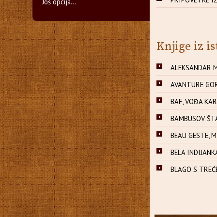
Još opcija...
Knjige iz is
ALEKSANDAR MA
AVANTURE GORD
BAF, VOĐA KAR
BAMBUSOV ŠTAP
BEAU GESTE, M
BELA INDIJANK
BLAGO S TREĆE