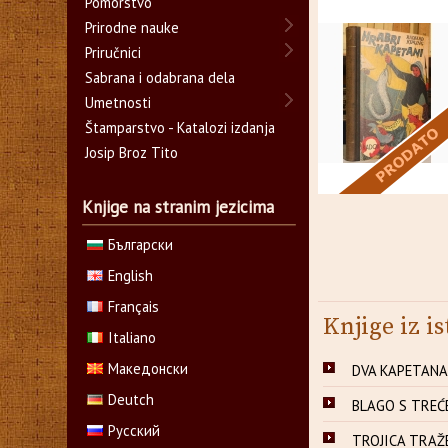
Pomorstvo
Prirodne nauke
Priručnici
Sabrana i odabrana dela
Umetnosti
Štamparstvo - Katalozi izdanja
Josip Broz Tito
Knjige na stranim jezicima
Български
English
Français
Knjige iz is
Italiano
Македонски
DVA KAPETANA 1
Deutch
BLAGO S TREĆE
Русский
TROJICA TRAŽE 