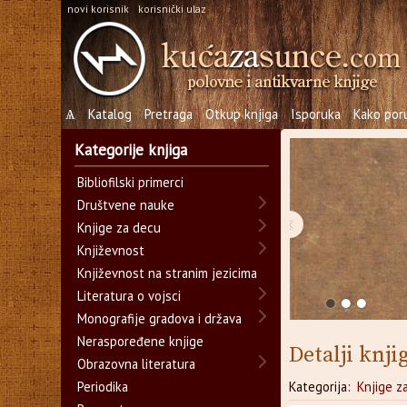
novi korisnik
korisnički ulaz
Ѧ
Katalog
Pretraga
Otkup knjiga
Isporuka
Kako poru
Kategorije knjiga
Bibliofilski primerci
Društvene nauke
‹
Knjige za decu
Književnost
Književnost na stranim jezicima
Literatura o vojsci
Monografije gradova i država
Neraspoređene knjige
Detalji knji
Obrazovna literatura
Periodika
Kategorija:
Knjige z