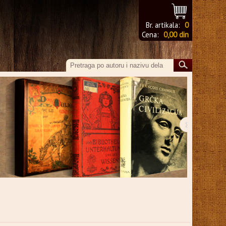
Br. artikala:
0
Cena:
0,00 din
›