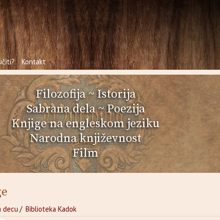
čiti?
Kontakt
Filozofija
~
Istorija
Sabrana dela
~
Poezija
Knjige na engleskom jeziku
Narodna književnost
Film
ge
a decu
/
Biblioteka Kadok