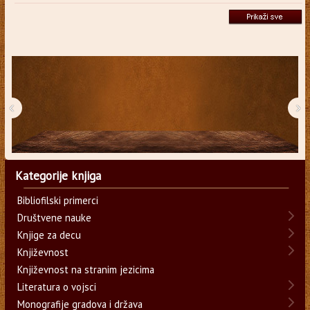
‹
›
Kategorije knjiga
Bibliofilski primerci
Društvene nauke
Knjige za decu
Književnost
Književnost na stranim jezicima
Literatura o vojsci
Monografije gradova i država