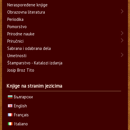
Neraspoređene knjige
Obrazovna literatura
Periodika
Pomorstvo
Prirodne nauke
Priručnici
Sabrana i odabrana dela
Umetnosti
Štamparstvo - Katalozi izdanja
Josip Broz Tito
Knjige na stranim jezicima
Български
English
Français
Italiano