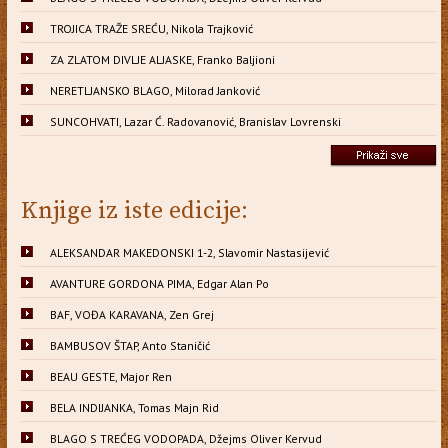
TROJICA TRAŽE SREĆU, Nikola Trajković
ZA ZLATOM DIVLJE ALJASKE, Franko Baljioni
NERETLJANSKO BLAGO, Milorad Janković
SUNCOHVATI, Lazar Ć. Radovanović, Branislav Lovrenski
Knjige iz iste edicije:
ALEKSANDAR MAKEDONSKI 1-2, Slavomir Nastasijević
AVANTURE GORDONA PIMA, Edgar Alan Po
BAF, VOĐA KARAVANA, Zen Grej
BAMBUSOV ŠTAP, Anto Staničić
BEAU GESTE, Major Ren
BELA INDIJANKA, Tomas Majn Rid
BLAGO S TREĆEG VODOPADA, Džejms Oliver Kervud