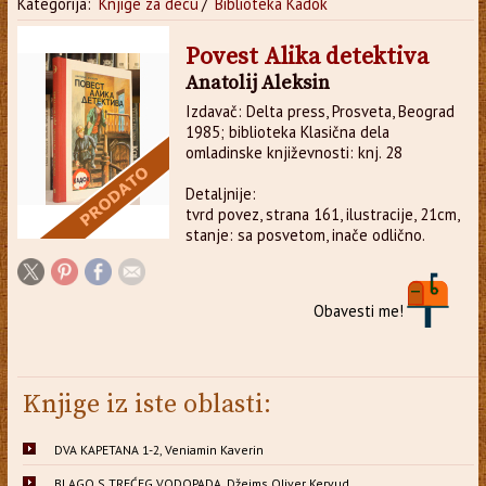
Kategorija:
Knjige za decu
/
Biblioteka Kadok
Povest Alika detektiva
Anatolij Aleksin
Izdavač: Delta press, Prosveta, Beograd
1985; biblioteka Klasična dela
omladinske književnosti: knj. 28
Detaljnije:
tvrd povez, strana 161, ilustracije, 21cm,
stanje: sa posvetom, inače odlično.
Obavesti me!
Knjige iz iste oblasti:
DVA KAPETANA 1-2, Veniamin Kaverin
BLAGO S TREĆEG VODOPADA, Džejms Oliver Kervud