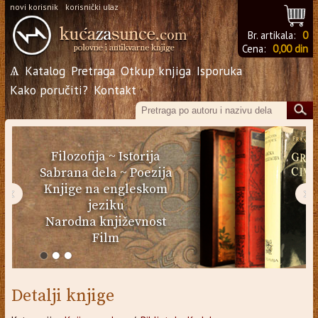
novi korisnik
korisnički ulaz
Br. artikala:
0
Cena:
0,00 din
Ѧ
Katalog
Pretraga
Otkup knjiga
Isporuka
Kako poručiti?
Kontakt
Filozofija
~
Istorija
Sabrana dela
~
Poezija
Knjige na engleskom
‹
›
jeziku
Narodna književnost
Film
Detalji knjige