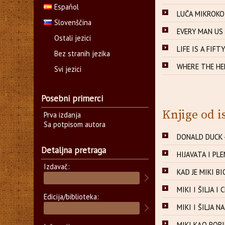
Español
LUČA MIKROKOZ
Slovenščina
EVERY MAN US 
Ostali jezici
LIFE IS A FIFT
Bez stranih jezika
WHERE THE HELL
Svi jezici
Posebni primerci
Knjige od i
Prva izdanja
Sa potpisom autora
DONALD DUCK -
Detaljna pretraga
HIJAVATA I PLE
Izdavač:
KAD JE MIKI BI
MIKI I ŠILJA I 
Edicija/biblioteka:
MIKI I ŠILJA NA
MIKI KAO ROBIN