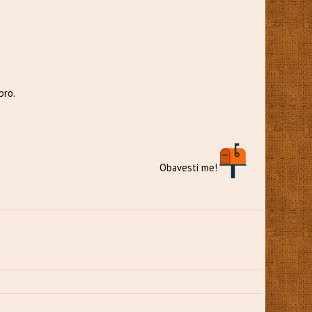
bro.
Obavesti me!