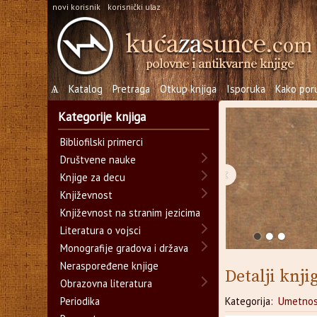
novi korisnik
korisnički ulaz
Ѧ
Katalog
Pretraga
Otkup knjiga
Isporuka
Kako poru
Kategorije knjiga
Bibliofilski primerci
Društvene nauke
‹
Knjige za decu
Književnost
Književnost na stranim jezicima
Literatura o vojsci
Monografije gradova i država
Neraspoređene knjige
Detalji knji
Obrazovna literatura
Periodika
Kategorija:
Umetnos