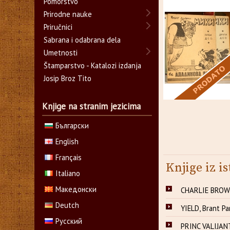
Pomorstvo
Prirodne nauke
Priručnici
Sabrana i odabrana dela
Umetnosti
Štamparstvo - Katalozi izdanja
Josip Broz Tito
Knjige na stranim jezicima
Български
English
Français
Knjige iz is
Italiano
Македонски
CHARLIE BROWN
Deutch
YIELD, Brant Pa
Русский
PRINC VALIJANT