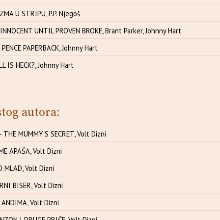
MA U STRIPU, P.P. Njegoš
INNOCENT UNTIL PROVEN BROKE, Brant Parker, Johnny Hart
Y PENCE PAPERBACK, Johnny Hart
 IS HECK?, Johnny Hart
stog autora:
 THE MUMMY'S SECRET, Volt Dizni
ME APAŠA, Volt Dizni
O MLAD, Volt Dizni
CRNI BISER, Volt Dizni
 ANDIMA, Volt Dizni
ZON I DRUGE PRIČE, Volt Dizni