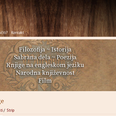
čiti?
Kontakt
Filozofija
~
Istorija
Sabrana dela
~
Poezija
Knjige na engleskom jeziku
Narodna književnost
Film
ge
ti
/
Strip