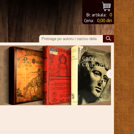
Br. artikala:
0
Cena:
0,00 din
›