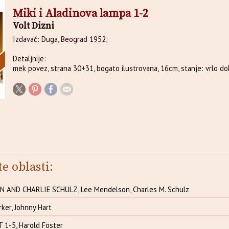
Miki i Aladinova lampa 1-2
Volt Dizni
Izdavač: Duga, Beograd 1952;
Detaljnije:
mek povez, strana 30+31, bogato ilustrovana, 16cm, stanje: vrlo do
te oblasti:
 AND CHARLIE SCHULZ, Lee Mendelson, Charles M. Schulz
rker, Johnny Hart
 1-5, Harold Foster