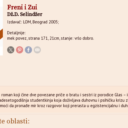
Freni i Zui
Dž.D. Selindžer
Izdavač: LOM, Beograd 2005;
Detaljnije:
mek povez, strana 171, 21cm, stanje: vrlo dobro.
tki roman koji čine dve povezane priče o bratu i sestri iz porodice Glas 
vadesetogodišnja studentkinja koja doživljava duhovnu i psihičku krizu 
omoći da pronađe mir kroz razgovor koji prerasta u egzistencijalnu i du
te oblasti: