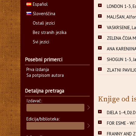
Español
LONDON 1-3, E
Slovenščina
MALIŠAN, Alfo
Ostali jezici
VASKRSENJE, Lav
Bez stranih jezika
ZELENA ČOJA 
Svi jezici
ANA KARENJINA 
Posebni primerci
SHOGUN 1-3, Ja
Prva izdanja
ZLATNI PAVILJO
Sa potpisom autora
Detaljna pretraga
Knjige od i
Izdavač:
DJELA 1-4, Dž.D
Edicija/biblioteka:
FOR ESME - WI
FRANNY AND ZO