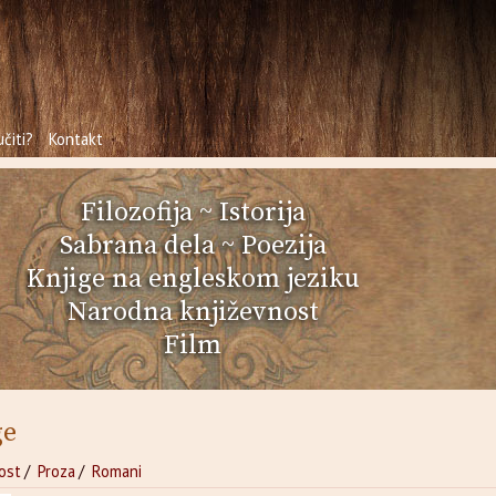
čiti?
Kontakt
Filozofija
~
Istorija
Sabrana dela
~
Poezija
Knjige na engleskom jeziku
Narodna književnost
Film
ge
ost
/
Proza
/
Romani