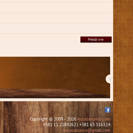
›
Copyright © 2009 - 2026
kucazasunce.com
+381 11 2189262 | +381 63 316324
kucazasunce@gmail.com