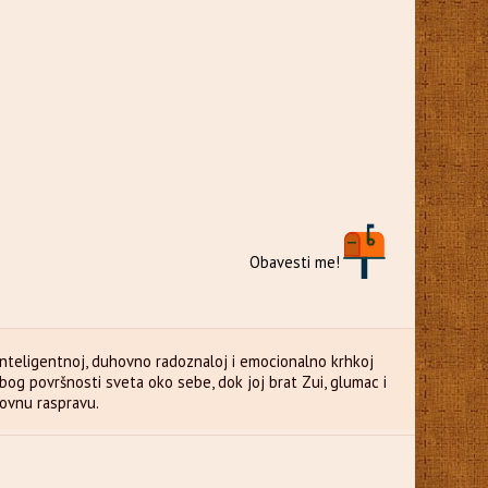
Obavesti me!
– inteligentnoj, duhovno radoznaloj i emocionalno krhkoj
zbog površnosti sveta oko sebe, dok joj brat Zui, glumac i
hovnu raspravu.