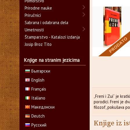
Pomorstvo
Prirodne nauke
Priručnici
Sabrana i odabrana dela
Umetnosti
Štamparstvo - Katalozi izdanja
Josip Broz Tito
Knjige na stranim jezicima
Български
English
Français
„Freni i Zui“ je kra
Italiano
porodici. Freni je d
Македонски
filozof, pokušava p
Deutch
Knjige iz is
Русский