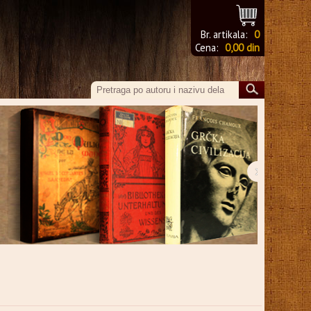
Br. artikala:
0
Cena:
0,00 din
›