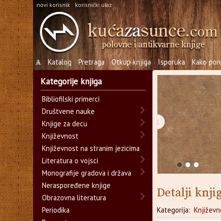
novi korisnik
korisnički ulaz
Ѧ
Katalog
Pretraga
Otkup knjiga
Isporuka
Kako poru
Kategorije knjiga
Bibliofilski primerci
Društvene nauke
‹
Knjige za decu
Književnost
Književnost na stranim jezicima
Literatura o vojsci
Monografije gradova i država
Neraspoređene knjige
Detalji knji
Obrazovna literatura
Periodika
Kategorija:
Književn