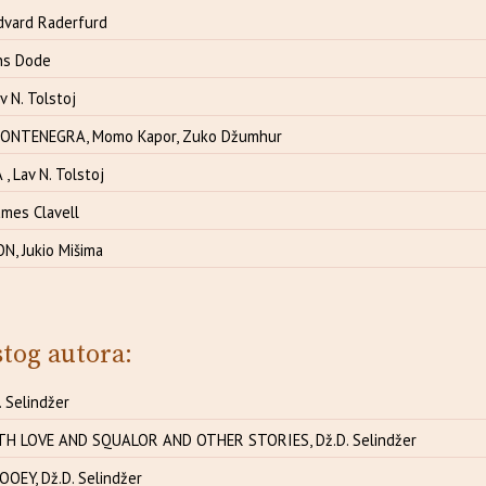
dvard Raderfurd
ns Dode
 N. Tolstoj
MONTENEGRA, Momo Kapor, Zuko Džumhur
, Lav N. Tolstoj
mes Clavell
N, Jukio Mišima
stog autora:
. Selindžer
TH LOVE AND SQUALOR AND OTHER STORIES, Dž.D. Selindžer
OEY, Dž.D. Selindžer