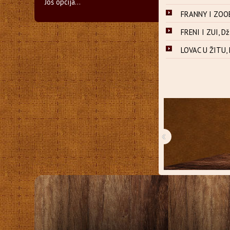
Još opcija...
FRANNY I ZOOEY
FRENI I ZUI, Dž
LOVAC U ŽITU, 
‹