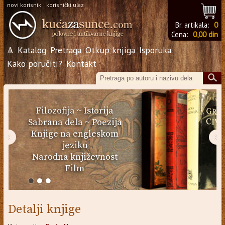
novi korisnik
korisnički ulaz
Br. artikala:
0
Cena:
0,00 din
Ѧ
Katalog
Pretraga
Otkup knjiga
Isporuka
Kako poručiti?
Kontakt
Filozofija
~
Istorija
Sabrana dela
~
Poezija
Knjige na engleskom
‹
›
jeziku
Narodna književnost
Film
Detalji knjige