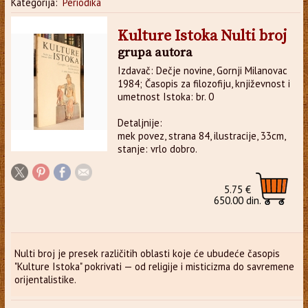
Kategorija:
Periodika
Kulture Istoka Nulti broj
grupa autora
Izdavač: Dečje novine, Gornji Milanovac
1984; Časopis za filozofiju, književnost i
umetnost Istoka: br. 0
Detaljnije:
mek povez, strana 84, ilustracije, 33cm,
stanje: vrlo dobro.
5.75 €
650.00 din.
Nulti broj je presek različitih oblasti koje će ubudeće časopis
"Kulture Istoka" pokrivati — od religije i misticizma do savremene
orijentalistike.