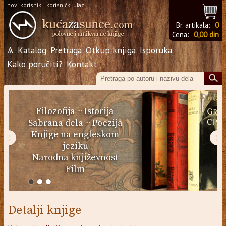
novi korisnik
korisnički ulaz
Br. artikala:
0
Cena:
0,00 din
Ѧ
Katalog
Pretraga
Otkup knjiga
Isporuka
Kako poručiti?
Kontakt
Filozofija
~
Istorija
Sabrana dela
~
Poezija
Knjige na engleskom
‹
›
jeziku
Narodna književnost
Film
Detalji knjige