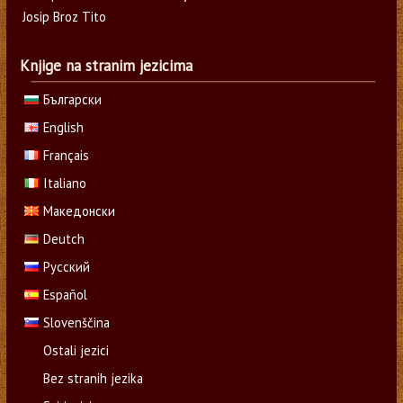
Josip Broz Tito
Knjige na stranim jezicima
Български
English
Français
Italiano
Македонски
Deutch
Русский
Español
Slovenščina
Ostali jezici
Bez stranih jezika