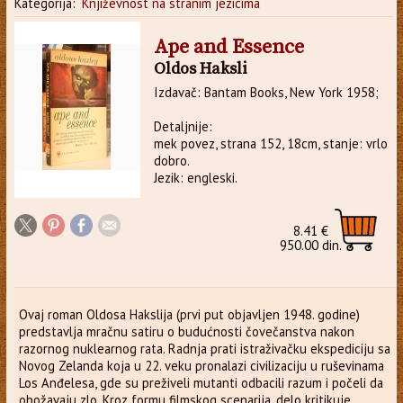
Kategorija:
Književnost na stranim jezicima
Ape and Essence
Oldos Haksli
Izdavač: Bantam Books, New York 1958;
Detaljnije:
mek povez, strana 152, 18cm, stanje: vrlo
dobro.
Jezik: engleski.
8.41 €
950.00 din.
Ovaj roman Oldosa Hakslija (prvi put objavljen 1948. godine)
predstavlja mračnu satiru o budućnosti čovečanstva nakon
razornog nuklearnog rata. Radnja prati istraživačku ekspediciju sa
Novog Zelanda koja u 22. veku pronalazi civilizaciju u ruševinama
Los Anđelesa, gde su preživeli mutanti odbacili razum i počeli da
obožavaju zlo. Kroz formu filmskog scenarija, delo kritikuje