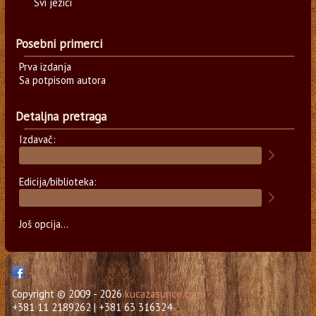
Svi jezici
Posebni primerci
Prva izdanja
Sa potpisom autora
Detaljna pretraga
Izdavač:
Edicija/biblioteka:
Još opcija...
Copyright © 2009 - 2026
kucazasunce.com
+381 11 2189262 | +381 63 316324