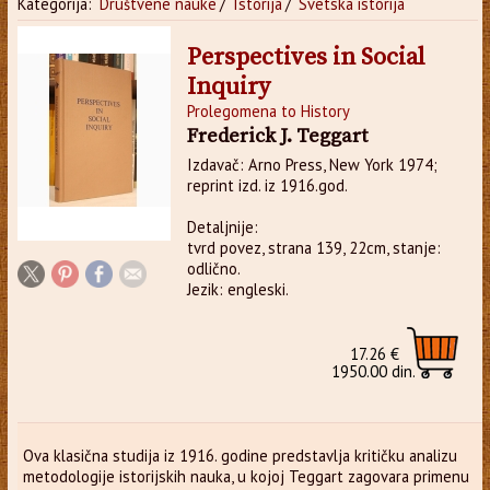
Kategorija:
Društvene nauke
/
Istorija
/
Svetska istorija
Perspectives in Social
Inquiry
Prolegomena to History
Frederick J. Teggart
Izdavač: Arno Press, New York 1974;
reprint izd. iz 1916.god.
Detaljnije:
tvrd povez, strana 139, 22cm, stanje:
odlično.
Jezik: engleski.
17.26 €
1950.00 din.
Ova klasična studija iz 1916. godine predstavlja kritičku analizu
metodologije istorijskih nauka, u kojoj Teggart zagovara primenu