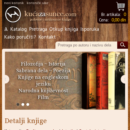
novi korisnik
korisnički ulaz
Br. artikala:
0
Cena:
0,00 din
Ѧ
Katalog
Pretraga
Otkup knjiga
Isporuka
Kako poručiti?
Kontakt
Filozofija
~
Istorija
Sabrana dela
~
Poezija
Knjige na engleskom
‹
›
jeziku
Narodna književnost
Film
Detalji knjige