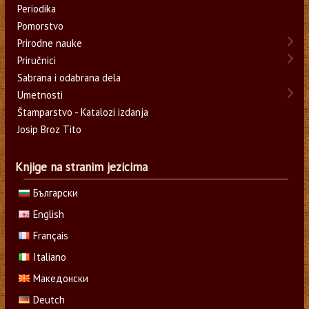
Periodika
Pomorstvo
Prirodne nauke
Priručnici
Sabrana i odabrana dela
Umetnosti
Štamparstvo - Katalozi izdanja
Josip Broz Tito
Knjige na stranim jezicima
Български
English
Français
Italiano
Македонски
Deutch