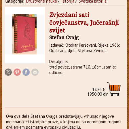
Kategorija:
Društvene nauke
/
Istorija
/
Svetska istorija
Zvjezdani sati
čovječanstva, Jučerašnji
svijet
Stefan Cvajg
Izdavač: Otokar Keršovani, Rijeka 1966;
Odabrana djela Stefana Zweiga
Detaljnije:
tvrd povez, strana 710, 18cm, stanje:
odlično.
17.26 €
1950.00 din.
Ova dva dela Stefana Cvajga predstavljaju vrhunac njegove
memoarske i istorijske proze, u kojima on sa ogromnom tugom i
divljenjem posmatra evropsku civilizaciju.