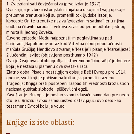
1. Zvjezdani sati čovječanstva (prvo izdanje 1927.)
Ova knjiga je zbirka istorijskih minijatura u kojima Cvajg opisuje
prelomne trenutke koji su promenili tok ljudske istorije.
Koncept: On te trenutke naziva "zvjezdanim satima" jer u njima
sudbina čitavih naroda ili vekova zavisi od jedne odluke, jednog
minuta ili jednog čoveka.
Čuvene epizode: Među najpoznatijim poglavljima su pad
Carigrada, Napoleonov poraz kod Vaterloa (zbog neodlučnosti
maršala Grušija), Hendlovo stvaranje "Mesije" i pisanje "Marseljeze".
2. Jučerašnji svijet (objavljeno posthumno 1942.)
Ovo je Cvajgova autobiografija i istovremeno "biografija" jedne ere
koja je nestala u plamenu dva svetska rata.
Zlatno doba: Pisac s nostalgijom opisuje Beč i Evropu pre 1914.
godine, svet koji je počivao na kulturi, sigurnosti i razumu.
Tragedija: Knjiga prati postepeni raspad tih vrednosti kroz uspon
nacizma, gubitak slobode i piščev lični egzil.
Zaveštanje: Rukopis je poslao svom izdavaču samo dan pre nego
što je u Brazilu izvršio samoubistvo, ostavljajući ovo delo kao
testament Evropi koju je voleo.
Knjige iz iste oblasti: