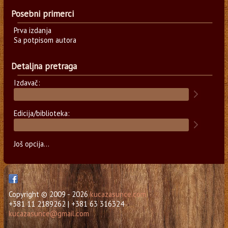
Posebni primerci
Prva izdanja
Sa potpisom autora
Detaljna pretraga
Izdavač:
Edicija/biblioteka:
Još opcija...
Copyright © 2009 - 2026
kucazasunce.com
+381 11 2189262 | +381 63 316324
kucazasunce@gmail.com