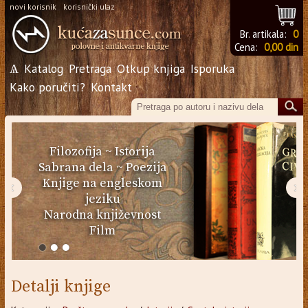
novi korisnik
korisnički ulaz
Br. artikala:
0
Cena:
0,00 din
Ѧ
Katalog
Pretraga
Otkup knjiga
Isporuka
Kako poručiti?
Kontakt
Filozofija
~
Istorija
Sabrana dela
~
Poezija
Knjige na engleskom
‹
›
jeziku
Narodna književnost
Film
Detalji knjige