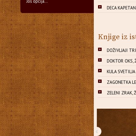
Još opcija...
DECA KAPETANA
Knjige iz is
DOŽIVLJAJI TRI
DOKTOR OKS, Ž
KULA SVETILJA 
ZAGONETKA LED
ZELENI ZRAK, Ž
‹