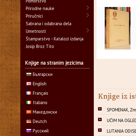
Pomorstvo
Prirodne nauke
Priručnici
Sabrana i odabrana dela
Umetnosti
Štamparstvo - Katalozi izdanja
Josip Broz Tito
Knjige na stranim jezicima
Български
English
Français
Knjige iz is
Italiano
SPOMENAK, Zmaj
Македонски
UČIM NA OGLEDI
Deutch
Русский
LUTANJA ODISEJ