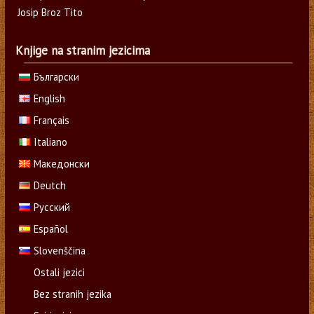
Josip Broz Tito
Knjige na stranim jezicima
Български
English
Français
Italiano
Македонски
Deutch
Русский
Español
Slovenščina
Ostali jezici
Bez stranih jezika