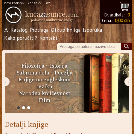
novi korisnik
korisnički ulaz
Br. artikala:
0
Cena:
0,00 din
Ѧ
Katalog
Pretraga
Otkup knjiga
Isporuka
Kako poručiti?
Kontakt
Filozofija
~
Istorija
Sabrana dela
~
Poezija
Knjige na engleskom
‹
›
jeziku
Narodna književnost
Film
Detalji knjige