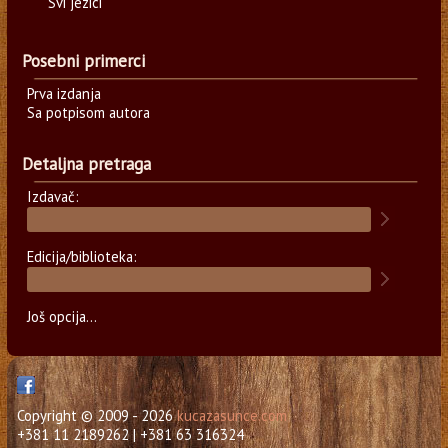
Svi jezici
Posebni primerci
Prva izdanja
Sa potpisom autora
Detaljna pretraga
Izdavač:
Edicija/biblioteka:
Još opcija...
Copyright © 2009 - 2026
kucazasunce.com
+381 11 2189262 | +381 63 316324