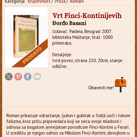
Kategorija:
Književnost
/
Proza
/
Romani
Vrt Finci-Kontinijevih
Đorđo Basani
Izdavač: Paideia, Beograd 2007;
biblioteka Maštarije, tiraž: 1000
primeraka;
Detaljnije:
tvrd povez, strana 210, 20cm, stanje:
odlično.
Obavesti me!
Roman prikazuje odrastanje, ljubav i gubitak u Italiji uoči i tokom
fašizma, kroz priču pripovedača koji se seća svoje mladosti i
odnosa sa bogatom jevrejskom porodicom Finci-Kontini u Ferari.
U središtu je njegov odnos sa Mikolom Finci-Kontini, devojkom u