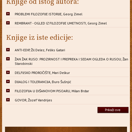
Knjige od istog autora:
PROBLEMI FILOZOFIJE ISTORIJE, Georg Zimel
REMBRANT - OGLED IZ FILOZOFIJE UMETNOSTI, Georg Zimel
Knjige iz iste edicije:
ANTI-EDIP, Žil Delez, Feliks Gatari
ŽAN ŽAK RUSO: PROZIRNOST I PREPREKA I SEDAM OGLEDA O RUSOU, Žan
Starobinski
DELFIJSKO PROROČIŠTE, Mari Delkur
DIJALOG I TOLERANCIJA, Đuro Šušnjić
FILOZOFIJA U DIŠANOVOM PISOARU, Milan Brdar
GOVOR, Žozef Vandrijes