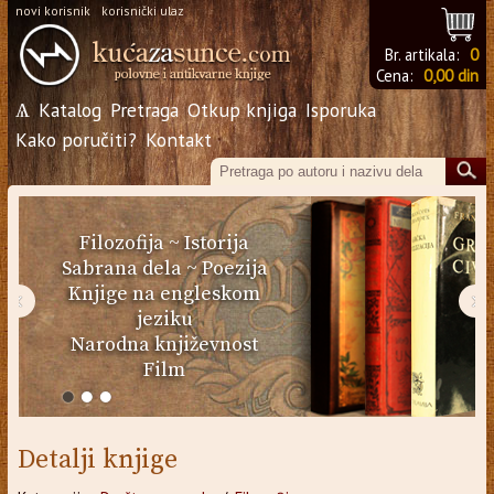
novi korisnik
korisnički ulaz
Br. artikala:
0
Cena:
0,00 din
Ѧ
Katalog
Pretraga
Otkup knjiga
Isporuka
Kako poručiti?
Kontakt
Filozofija
~
Istorija
Sabrana dela
~
Poezija
Knjige na engleskom
‹
›
jeziku
Narodna književnost
Film
Detalji knjige