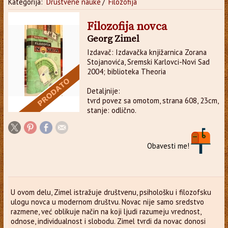
Kategorija:
Društvene nauke
/
Filozofija
Filozofija novca
Georg Zimel
Izdavač: Izdavačka knjižarnica Zorana
Stojanovića, Sremski Karlovci-Novi Sad
2004; biblioteka Theoria
Detaljnije:
tvrd povez sa omotom, strana 608, 23cm,
stanje: odlično.
Obavesti me!
U ovom delu, Zimel istražuje društvenu, psihološku i filozofsku
ulogu novca u modernom društvu. Novac nije samo sredstvo
razmene, već oblikuje način na koji ljudi razumeju vrednost,
odnose, individualnost i slobodu. Zimel tvrdi da novac donosi