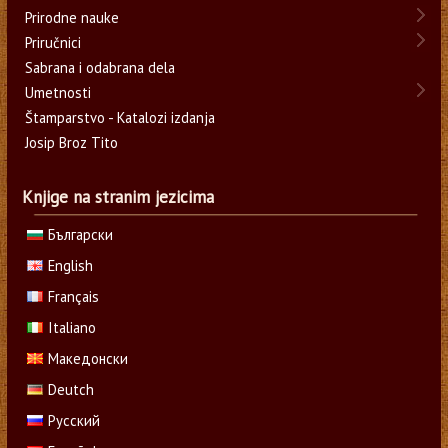
Prirodne nauke
Priručnici
Sabrana i odabrana dela
Umetnosti
Štamparstvo - Katalozi izdanja
Josip Broz Tito
Knjige na stranim jezicima
Български
English
Français
Italiano
Македонски
Deutch
Русский