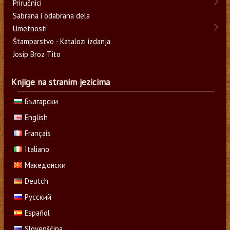
Priručnici
Sabrana i odabrana dela
Umetnosti
Štamparstvo - Katalozi izdanja
Josip Broz Tito
Knjige na stranim jezicima
Български
English
Français
Italiano
Македонски
Deutch
Русский
Español
Slovenščina