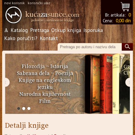
novi korisnik
korisnički ulaz
Br. artikala:
0
Cena:
0,00 din
Ѧ
Katalog
Pretraga
Otkup knjiga
Isporuka
Kako poručiti?
Kontakt
Filozofija
~
Istorija
Sabrana dela
~
Poezija
Knjige na engleskom
‹
›
jeziku
Narodna književnost
Film
Detalji knjige