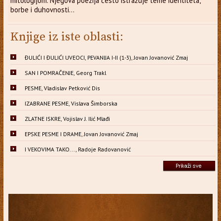
mitologijom. Njegova poezija često istražuje teme identiteta,
borbe i duhovnosti...
Knjige iz iste oblasti:
ĐULIĆI I ĐULIĆI UVEOCI, PEVANIJA I-II (1-3), Jovan Jovanović Zmaj
SAN I POMRAČENJE, Georg Trakl
PESME, Vladislav Petković Dis
IZABRANE PESME, Vislava Šimborska
ZLATNE ISKRE, Vojislav J. Ilić Mlađi
EPSKE PESME I DRAME, Jovan Jovanović Zmaj
I VEKOVIMA TAKO..., Radoje Radovanović