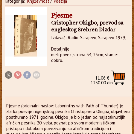
Kategorija:
Književnost
/
Poezija
Pjesme
Cristopher Okigbo, prevod sa
engleskog Srebren Dizdar
Izdavač: Radio-Sarajevo, Sarajevo 1979;
Detaljnije:
mek povez, strana 54, 23cm, stanje:
dobro.
11.06 €
1250.00 din.
Pjesme (originalni naslov: Labyrinths with Path of Thunder) je
zbirka poezije nigerijskog pesnika Christophera Okigba, objavljena
posthumno 1971. godine. Okigbo je bio jedan od najistaknutijih
afričkih pesnika 20. veka, poznat po svom modernističkom
pristupu i dubokom povezivanju sa afričkom tradicijom i