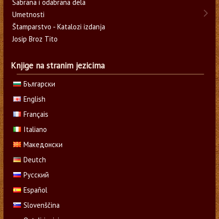
Sabrana i odabrana dela
Umetnosti
Štamparstvo - Katalozi izdanja
Josip Broz Tito
Knjige na stranim jezicima
Български
English
Français
Italiano
Македонски
Deutch
Русский
Español
Slovenščina