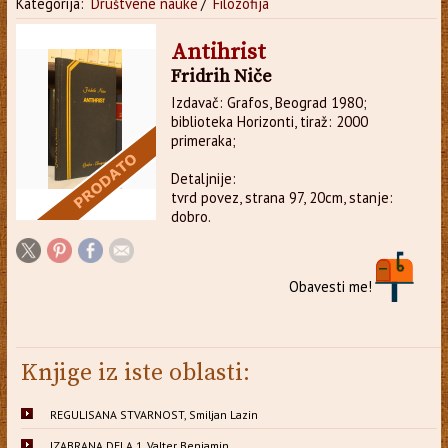
Kategorija:
Društvene nauke
/
Filozofija
Antihrist
Fridrih Niče
Izdavač: Grafos, Beograd 1980;
biblioteka Horizonti, tiraž: 2000
primeraka;
Detaljnije:
tvrd povez, strana 97, 20cm, stanje:
dobro.
Obavesti me!
Knjige iz iste oblasti:
REGULISANA STVARNOST, Smiljan Lazin
IZABRANA DELA 1, Valter Benjamin