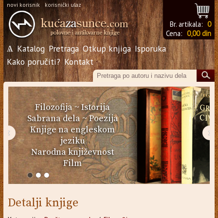
novi korisnik
korisnički ulaz
Br. artikala:
0
Cena:
0,00 din
Ѧ
Katalog
Pretraga
Otkup knjiga
Isporuka
Kako poručiti?
Kontakt
Filozofija
~
Istorija
Sabrana dela
~
Poezija
Knjige na engleskom
‹
›
jeziku
Narodna književnost
Film
Detalji knjige