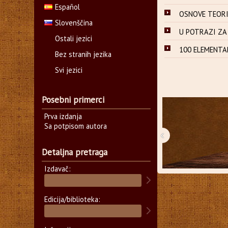
Español
OSNOVE TEORIJE
Slovenščina
U POTRAZI ZA F
Ostali jezici
100 ELEMENTAR
Bez stranih jezika
Svi jezici
Posebni primerci
Prva izdanja
Sa potpisom autora
‹
Detaljna pretraga
Izdavač:
Edicija/biblioteka: