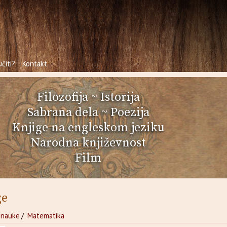
čiti?
Kontakt
Filozofija
~
Istorija
Sabrana dela
~
Poezija
Knjige na engleskom jeziku
Narodna književnost
Film
ge
 nauke
/
Matematika