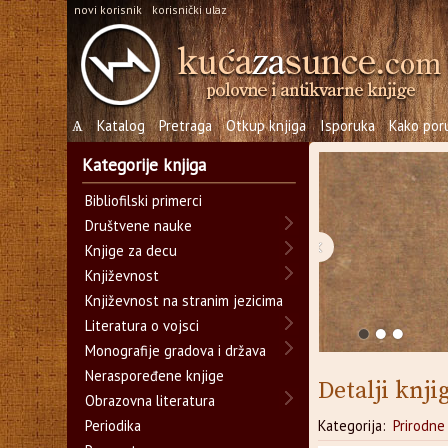
novi korisnik
korisnički ulaz
Ѧ
Katalog
Pretraga
Otkup knjiga
Isporuka
Kako poru
Kategorije knjiga
Bibliofilski primerci
Društvene nauke
‹
Knjige za decu
Književnost
Književnost na stranim jezicima
Literatura o vojsci
Monografije gradova i država
Neraspoređene knjige
Detalji knji
Obrazovna literatura
Periodika
Kategorija:
Prirodne