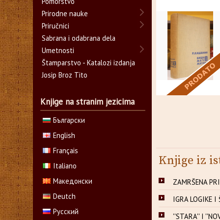
Pomorstvo
Prirodne nauke
Priručnici
Sabrana i odabrana dela
Umetnosti
Štamparstvo - Katalozi izdanja
Josip Broz Tito
Knjige na stranim jezicima
Български
English
Français
Knjige iz is
Italiano
Македонски
ZAMRŠENA PRIČ
Deutch
IGRA LOGIKE I 
Русский
''STARA'' I ''N