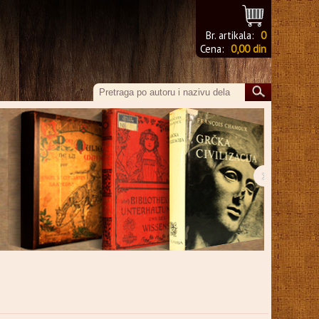
Br. artikala:
0
Cena:
0,00 din
›