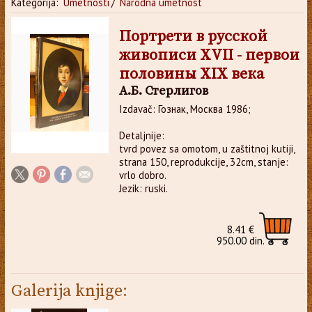
Kategorija:
Umetnosti
/
Narodna umetnost
Портрети в русской
живописи XVII - первои
половины XIX века
А.Б. Стерлигов
Izdavač: Гознак, Москва 1986;
Detaljnije:
tvrd povez sa omotom, u zaštitnoj kutiji,
strana 150, reprodukcije, 32cm, stanje:
vrlo dobro.
Jezik: ruski.
8.41 €
950.00 din.
Galerija knjige: