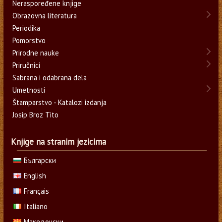
Neraspoređene knjige
Obrazovna literatura
Periodika
Pomorstvo
Prirodne nauke
Priručnici
Sabrana i odabrana dela
Umetnosti
Štamparstvo - Katalozi izdanja
Josip Broz Tito
Knjige na stranim jezicima
Български
English
Français
Italiano
Македонски