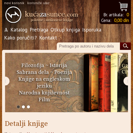
novi korisnik
korisnički ulaz
Br. artikala:
0
Cena:
0,00 din
Ѧ
Katalog
Pretraga
Otkup knjiga
Isporuka
Kako poručiti?
Kontakt
Filozofija
~
Istorija
Sabrana dela
~
Poezija
Knjige na engleskom
‹
›
jeziku
Narodna književnost
Film
Detalji knjige