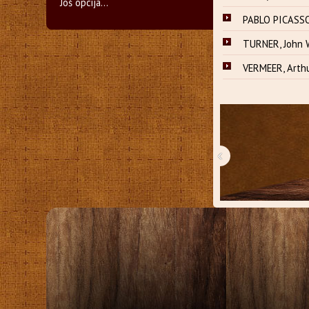
Još opcija...
PABLO PICASSO,
TURNER, John 
VERMEER, Arthur
‹