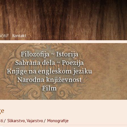
čiti?
Kontakt
Filozofija
~
Istorija
Sabrana dela
~
Poezija
Knjige na engleskom jeziku
Narodna književnost
Film
ge
ti
/
Slikarstvo, Vajarstvo
/
Monografije