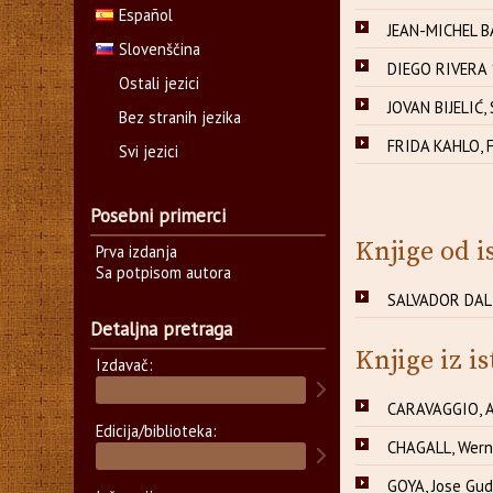
Español
JEAN-MICHEL B
Slovenščina
DIEGO RIVERA 
Ostali jezici
JOVAN BIJELIĆ, 
Bez stranih jezika
FRIDA KAHLO, F
Svi jezici
Posebni primerci
Knjige od i
Prva izdanja
Sa potpisom autora
SALVADOR DALI
Detaljna pretraga
Knjige iz is
Izdavač:
CARAVAGGIO, A
Edicija/biblioteka:
CHAGALL, Wern
GOYA, Jose Gud