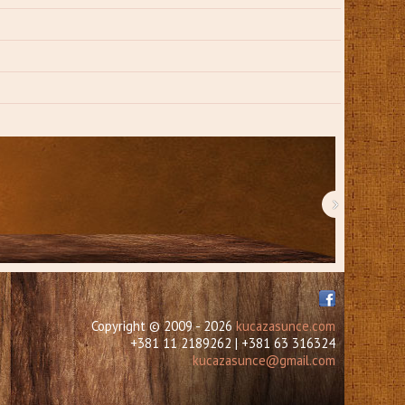
›
Copyright © 2009 - 2026
kucazasunce.com
+381 11 2189262 | +381 63 316324
kucazasunce@gmail.com