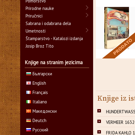
Pomorstvo
Prirodne nauke
Priručnici
Sabrana i odabrana dela
Umetnosti
Štamparstvo - Katalozi izdanja
Josip Broz Tito
Knjige na stranim jezicima
Български
English
Français
Knjige iz is
Italiano
Македонски
HUNDERTWASSE
Deutch
VERMEER 1632-
Русский
FRIDA KAHLO 1