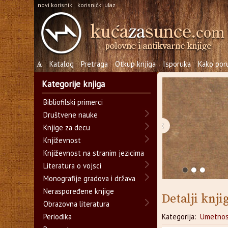
novi korisnik
korisnički ulaz
Ѧ
Katalog
Pretraga
Otkup knjiga
Isporuka
Kako poru
Kategorije knjiga
Bibliofilski primerci
Društvene nauke
‹
Knjige za decu
Književnost
Književnost na stranim jezicima
Literatura o vojsci
Monografije gradova i država
Neraspoređene knjige
Detalji knji
Obrazovna literatura
Periodika
Kategorija:
Umetnos