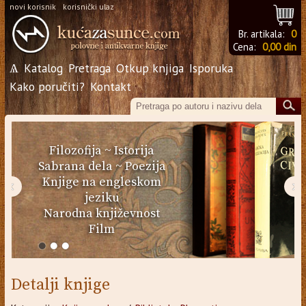
novi korisnik
korisnički ulaz
Br. artikala:
0
Cena:
0,00 din
Ѧ
Katalog
Pretraga
Otkup knjiga
Isporuka
Kako poručiti?
Kontakt
Filozofija
~
Istorija
Sabrana dela
~
Poezija
Knjige na engleskom
‹
›
jeziku
Narodna književnost
Film
Detalji knjige