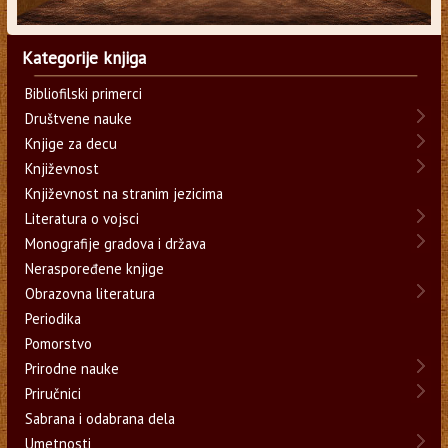
Kategorije knjiga
Bibliofilski primerci
Društvene nauke
Knjige za decu
Književnost
Književnost na stranim jezicima
Literatura o vojsci
Monografije gradova i država
Neraspoređene knjige
Obrazovna literatura
Periodika
Pomorstvo
Prirodne nauke
Priručnici
Sabrana i odabrana dela
Umetnosti