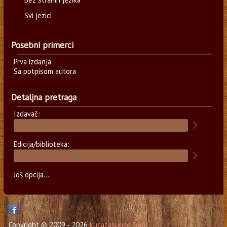
Svi jezici
Posebni primerci
Prva izdanja
Sa potpisom autora
Detaljna pretraga
Izdavač:
Edicija/biblioteka:
Još opcija...
Copyright © 2009 - 2026
kucazasunce.com