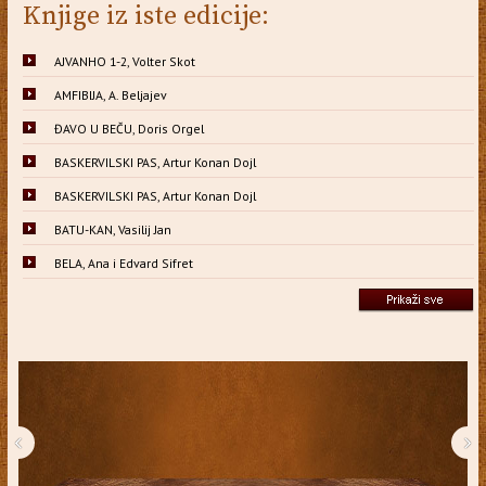
Knjige iz iste edicije:
AJVANHO 1-2, Volter Skot
AMFIBIJA, A. Beljajev
ĐAVO U BEČU, Doris Orgel
BASKERVILSKI PAS, Artur Konan Dojl
BASKERVILSKI PAS, Artur Konan Dojl
BATU-KAN, Vasilij Jan
BELA, Ana i Edvard Sifret
‹
›