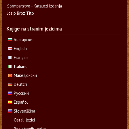
Štamparstvo - Katalozi izdanja
Josip Broz Tito
Knjige na stranim jezicima
Български
English
Français
Italiano
Македонски
Deutch
Русский
Español
Slovenščina
Ostali jezici
Bez stranih jezika