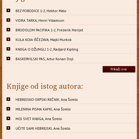
BEZ PORODICE 1-2, Hektor Malo
VIDRA TARKA, Henri Viliamson
BRODOLOM PACIFIKA 1-2, Frederik Merijet
KULA KOJA IŠČEZAVA, Majkl Murkok
KNJIGA O DŽUNGLI 1-2, Radjard Kipling
BASKERVILSKI PAS, Artur Konan Dojl
Knjige od istog autora:
HEBREJSKO-SRPSKI REČNIK, Ana Šomlo
MILENINA PISMA KAFKI, Ana Šomlo
MOJ SVET KNJIGA, Ana Šomlo
UČITE SAMI HEBREJSKI, Ana Šomlo