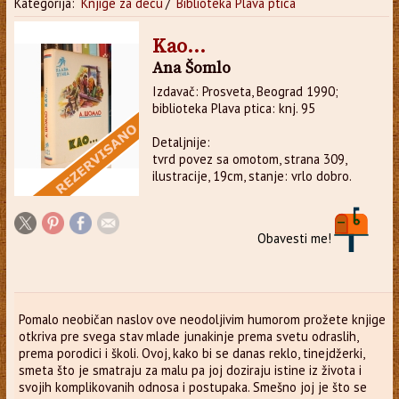
Kategorija:
Knjige za decu
/
Biblioteka Plava ptica
Kao...
Ana Šomlo
Izdavač: Prosveta, Beograd 1990;
biblioteka Plava ptica: knj. 95
Detaljnije:
tvrd povez sa omotom, strana 309,
ilustracije, 19cm, stanje: vrlo dobro.
Obavesti me!
Pomalo neobičan naslov ove neodoljivim humorom prožete knjige
otkriva pre svega stav mlade junakinje prema svetu odraslih,
prema porodici i školi. Ovoj, kako bi se danas reklo, tinejdžerki,
smeta što je smatraju za malu pa joj doziraju istine iz života i
svojih komplikovanih odnosa i postupaka. Smešno joj je što se