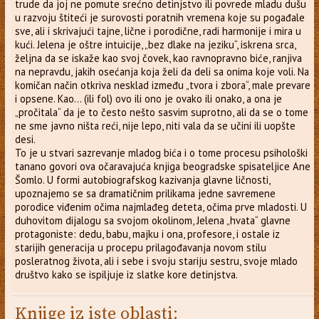
trude da joj ne pomute srećno detinjstvo ili povrede mladu dušu
u razvoju štiteći je surovosti poratnih vremena koje su pogađale
sve, ali i skrivajući tajne, lične i porodične, radi harmonije i mira u
kući. Jelena je oštre intuicije, „bez dlake na jeziku“, iskrena srca,
željna da se iskaže kao svoj čovek, kao ravnopravno biće, ranjiva
na nepravdu, jakih osećanja koja želi da deli sa onima koje voli. Na
komičan način otkriva nesklad između „tvora i zbora“, male prevare
i opsene. Kao... (ili fol) ovo ili ono je ovako ili onako, a ona je
„pročitala“ da je to često nešto sasvim suprotno, ali da se o tome
ne sme javno ništa reći, nije lepo, niti vala da se učini ili uopšte
desi.
To je u stvari sazrevanje mladog bića i o tome procesu psihološki
tanano govori ova očaravajuća knjiga beogradske spisateljice Ane
Šomlo. U formi autobiografskog kazivanja glavne ličnosti,
upoznajemo se sa dramatičnim prilikama jedne savremene
porodice viđenim očima najmlađeg deteta, očima prve mladosti. U
duhovitom dijalogu sa svojom okolinom, Jelena „hvata“ glavne
protagoniste: dedu, babu, majku i ona, profesore, i ostale iz
starijih generacija u procepu prilagođavanja novom stilu
posleratnog života, ali i sebe i svoju stariju sestru, svoje mlado
društvo kako se ispiljuje iz slatke kore detinjstva.
Knjige iz iste oblasti: