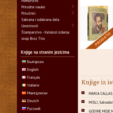
Pomorstvo
Prirodne nauke
Priručnici
Sabrana i odabrana dela
Umetnosti
Štamparstvo - Katalozi izdanja
Josip Broz Tito
Knjige na stranim jezicima
Български
English
Français
Knjige iz is
Italiano
Македонски
MARIA CALLAS,
Deutch
MISLI, Salvador
Русский
GODINE MOJE M