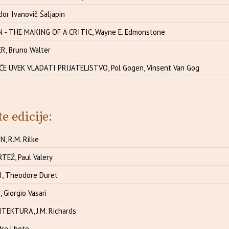
or Ivanovič Šaljapin
- THE MAKING OF A CRITIC, Wayne E. Edmonstone
, Bruno Walter
E UVEK VLADATI PRIJATELJSTVO, Pol Gogen, Vinsent Van Gog
te edicije:
, R.M. Rilke
RTEŽ, Paul Valery
, Theodore Duret
Giorgio Vasari
EKTURA, J.M. Richards
dre Lhote