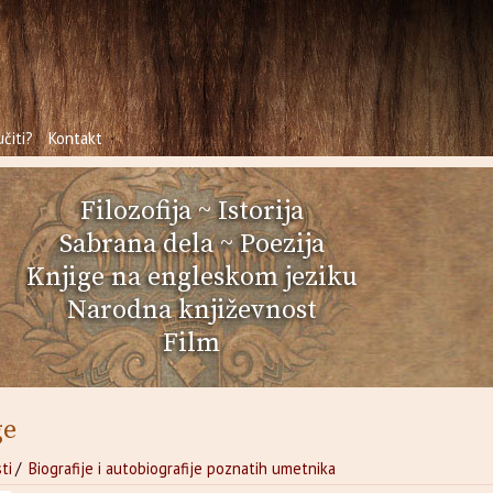
čiti?
Kontakt
Filozofija
~
Istorija
Sabrana dela
~
Poezija
Knjige na engleskom jeziku
Narodna književnost
Film
ge
ti
/
Biografije i autobiografije poznatih umetnika