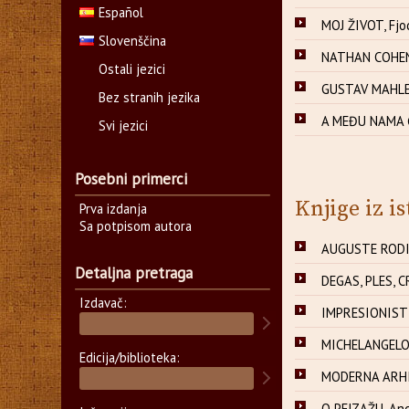
Español
MOJ ŽIVOT, Fjod
Slovenščina
NATHAN COHEN 
Ostali jezici
GUSTAV MAHLER
Bez stranih jezika
A MEĐU NAMA Ć
Svi jezici
Posebni primerci
Knjige iz is
Prva izdanja
Sa potpisom autora
AUGUSTE RODIN
Detaljna pretraga
DEGAS, PLES, C
Izdavač:
IMPRESIONISTI
MICHELANGELO, 
Edicija/biblioteka:
MODERNA ARHIT
O PEJZAŽU, An