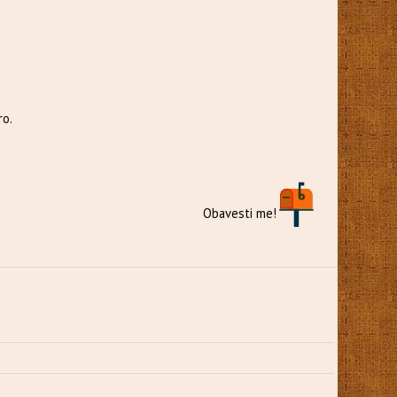
ro.
Obavesti me!