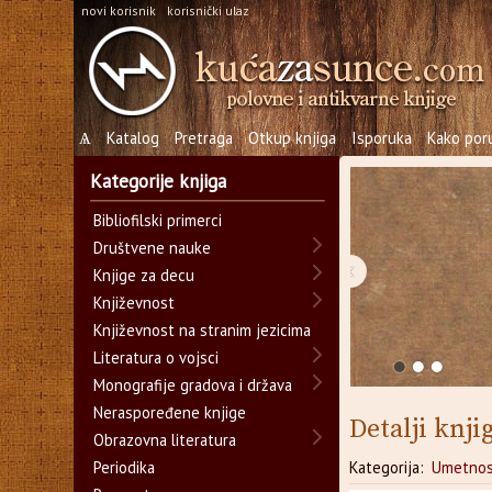
novi korisnik
korisnički ulaz
Ѧ
Katalog
Pretraga
Otkup knjiga
Isporuka
Kako poru
Kategorije knjiga
Bibliofilski primerci
Društvene nauke
‹
Knjige za decu
Književnost
Književnost na stranim jezicima
Literatura o vojsci
Monografije gradova i država
Neraspoređene knjige
Detalji knji
Obrazovna literatura
Periodika
Kategorija:
Umetnos