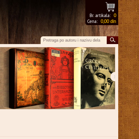
Br. artikala:
0
Cena:
0,00 din
›