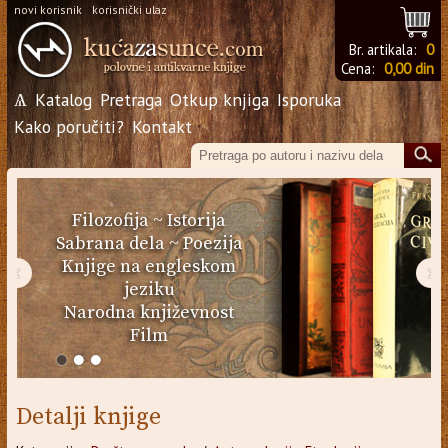
novi korisnik
korisnički ulaz
Br. artikala:
0
Cena:
0,00 din
Ѧ
Katalog
Pretraga
Otkup knjiga
Isporuka
Kako poručiti?
Kontakt
Filozofija
~
Istorija
Sabrana dela
~
Poezija
Knjige na engleskom
‹
›
jeziku
Narodna književnost
Film
Detalji knjige