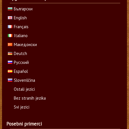
Български
English
Français
Italiano
Македонски
Deutch
Русский
Español
Slovenščina
Ostali jezici
Bez stranih jezika
Svi jezici
Posebni primerci