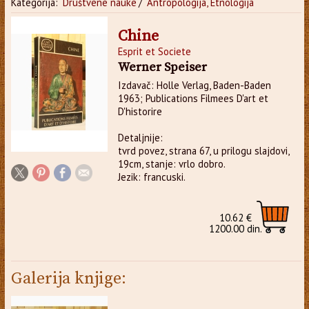
Kategorija:
Društvene nauke
/
Antropologija, Etnologija
Chine
Esprit et Societe
Werner Speiser
Izdavač: Holle Verlag, Baden-Baden
1963; Publications Filmees D'art et
D'historire
Detaljnije:
tvrd povez, strana 67, u prilogu slajdovi,
19cm, stanje: vrlo dobro.
Jezik: francuski.
10.62 €
1200.00 din.
Galerija knjige: