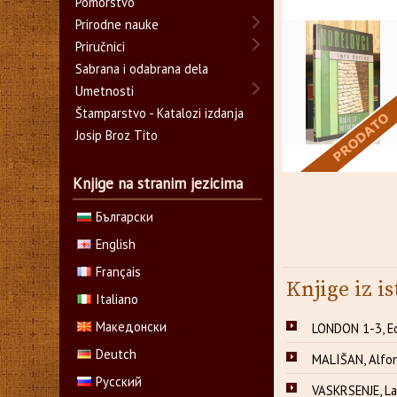
Pomorstvo
Prirodne nauke
Priručnici
Sabrana i odabrana dela
Umetnosti
Štamparstvo - Katalozi izdanja
Josip Broz Tito
Knjige na stranim jezicima
Български
English
Français
Knjige iz is
Italiano
Македонски
LONDON 1-3, E
Deutch
MALIŠAN, Alfo
Русский
VASKRSENJE, Lav