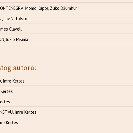
MONTENEGRA, Momo Kapor, Zuko Džumhur
, Lav N. Tolstoj
mes Clavell
N, Jukio Mišima
stog autora:
 Imre Kertes
 Kertes
Kertes
NSTVU, Imre Kertes
mre Kertes