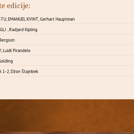
te edicije:
TU, EMANUEL KVINT, Gerhart Hauptman
LI , Radjard Kipling
 Bergson
, Luiđi Pirandelo
 Golding
 1-2, Džon Štajnbek