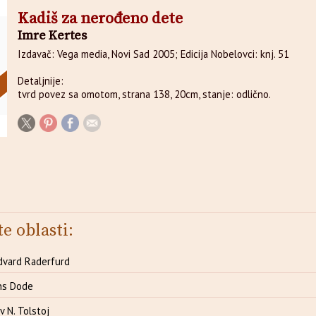
Kadiš za nerođeno dete
Imre Kertes
Izdavač: Vega media, Novi Sad 2005; Edicija Nobelovci: knj. 51
Detaljnije:
tvrd povez sa omotom, strana 138, 20cm, stanje: odlično.
te oblasti:
dvard Raderfurd
ns Dode
 N. Tolstoj