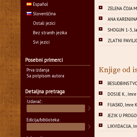
Español
ZELENA ČOJA 
Slovenščina
ANA KARENJINA 
Ostali jezici
SHOGUN 1-3, Ja
Bez stranih jezika
ZLATNI PAVILJO
Svi jezici
Posebni primerci
Knjige od i
Prva izdanja
Sa potpisom autora
BESUDBINSTVO,
Detaljna pretraga
DOSIJE K., Imre
Izdavač:
FIJASKO, Imre 
JEZIK U PROGO
Edicija/biblioteka:
LIKVIDACIJA, I