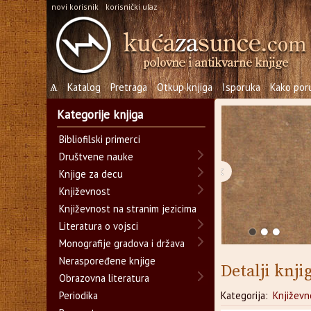
novi korisnik
korisnički ulaz
Ѧ
Katalog
Pretraga
Otkup knjiga
Isporuka
Kako poru
Kategorije knjiga
Bibliofilski primerci
Društvene nauke
‹
Knjige za decu
Književnost
Književnost na stranim jezicima
Literatura o vojsci
Monografije gradova i država
Neraspoređene knjige
Detalji knji
Obrazovna literatura
Periodika
Kategorija:
Književn