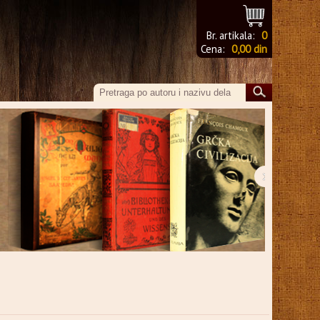
Br. artikala:
0
Cena:
0,00 din
›