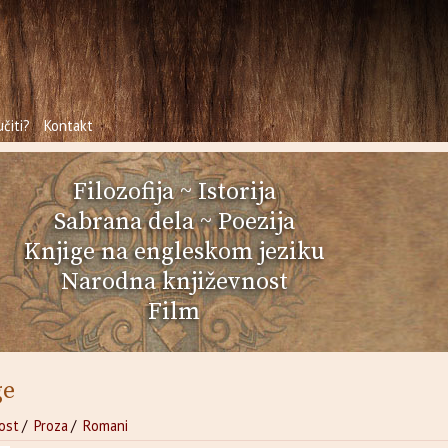
čiti?
Kontakt
Filozofija
~
Istorija
Sabrana dela
~
Poezija
Knjige na engleskom jeziku
Narodna književnost
Film
ge
ost
/
Proza
/
Romani