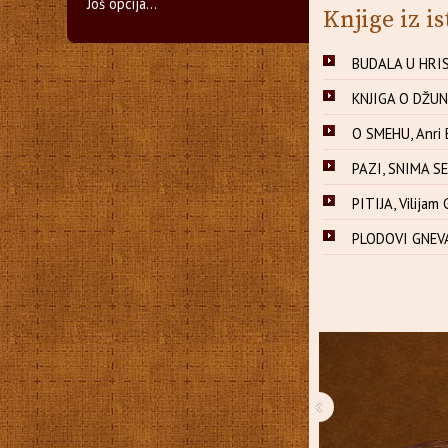
Još opcija...
Knjige iz is
BUDALA U HRIS
KNJIGA O DŽUNG
O SMEHU, Anri
PAZI, SNIMA SE!
PITIJA, Vilijam
PLODOVI GNEVA
‹